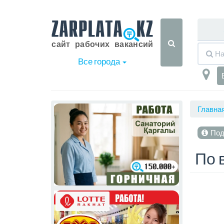
Все города
Главна
Под
По 