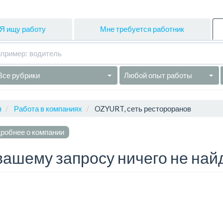
Я ищу работу
Мне требуется работник
Все рубрики
Любой опыт работы
я
Работа в компаниях
OZYURT, сеть рестороранов
робнее о компании
вашему запросу ничего не най