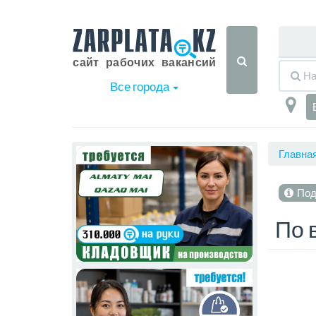
Все города
Главна
Под
По 