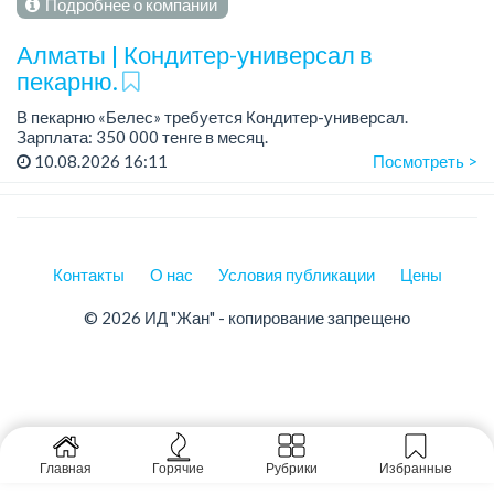
Подробнее о компании
Алматы | Кондитер-универсал в
пекарню.
В пекарню «Белес» требуется Кондитер-универсал.
Зарплата: 350 000 тенге в месяц.
График работы: 4/2, с 08.00 до 20.00.
10.08.2026 16:11
Посмотреть >
Требования: опыт работы....
Контакты
О нас
Условия публикации
Цены
© 2026 ИД "Жан" - копирование запрещено
Главная
Горячие
Рубрики
Избранные