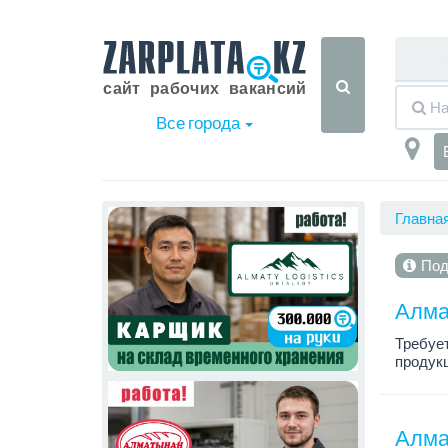
Все города
Главна
Под
Алма
Требует
продукц
График 
Зарплат
Алма