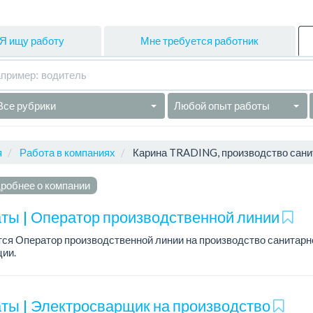
Я ищу работу
Мне требуется работник
Все рубрики
Любой опыт работы
я
Работа в компаниях
Карина TRADING, производство сани
робнее о компании
ты | Оператор производственной линии
ся Оператор производственной линии на производство санитарн
ии.
работы: сменный.
а: 360 000 - 390 000 тенге.
ты | Электросварщик на производство