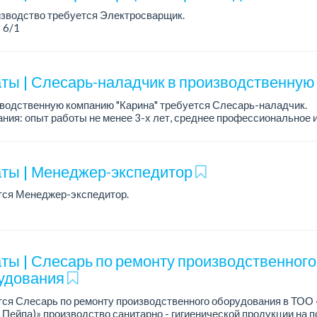
ания:
изводство требуется Электросварщик.
 6/1
ния: техническое образование, опыт работы не менее 3 лет, нали
боты на сварочном полуавтомате, ответств...
ты | Слесарь-наладчик в производственну
водственную компанию "Карина" требуется Слесарь-наладчик.
ния: опыт работы не менее 3-х лет, среднее профессиональное
ание, ответственность.
: своев...
ты | Менеджер-экспедитор
тся Менеджер-экспедитор.
ания:
ие водительского удостоверения категорий B, C
е или среднее профессиональное образование (экономическое, т
ты | Слесарь по ремонту производственного
удования
тся Слесарь по ремонту производственного оборудования в ТО
 Пейпа)» производство санитарно - гигиенической продукции на 