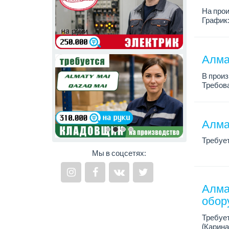
Требов
На про
График:
Требова
опыт ра
Алма
В произ
Требова
образов
Условия
Алма
Требуе
Мы в соцсетях:
Требов
- Налич
- Высше
Алма
обор
Требуе
(Карина