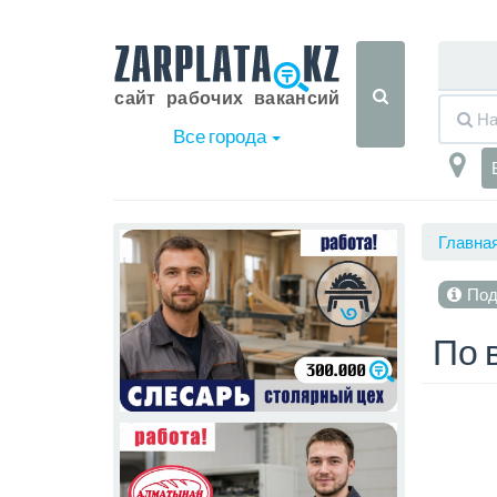
Все города
Главна
Под
По 