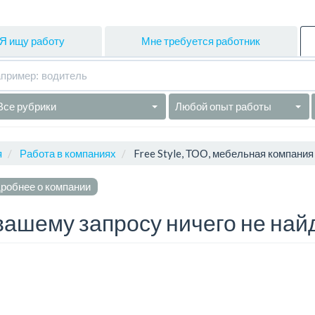
Я ищу работу
Мне требуется работник
Все рубрики
Любой опыт работы
я
Работа в компаниях
Free Style, ТОО, мебельная компания
робнее о компании
вашему запросу ничего не най