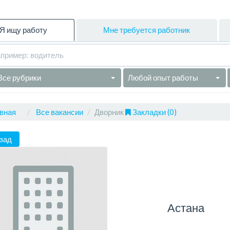
Я ищу работу
Мне требуется работник
Все рубрики
Любой опыт работы
вная
Все вакансии
Дворник
Закладки (0)
зад
Астана