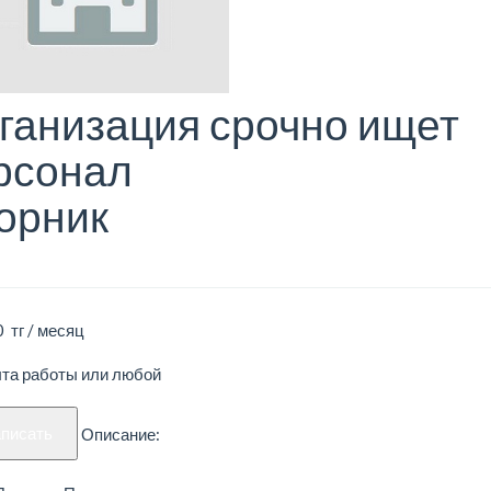
ганизация срочно ищет
рсонал
орник
 тг / месяц
ыта работы или любой
аписать
Описание: