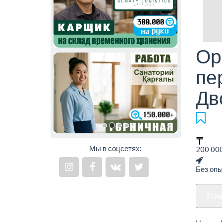
Ор
пе
Дв
Мы в соцсетях:
200 000
Без оп
н