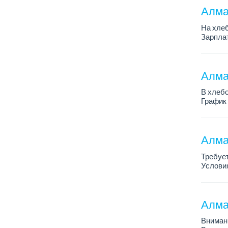
Алма
На хлеб
Зарплат
График 
Требован
Алмат
В хлебо
График 
Зарплат
Обязанн
У...
Алма
Требует
Условия
График 
Требова
Алма
Внимани