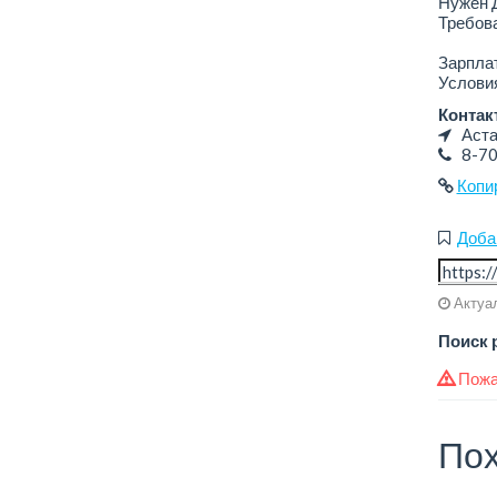
Нужен 
Требова
Зарплат
Условия
Контак
Аста
8-7
Копи
Доба
Актуал
Поиск 
Пожа
Пох