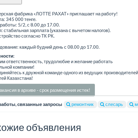
ерская фабрика «ЛОТТЕ РАХАТ» приглашает на работу!
а: 345 000 тенге.
работы: 5/2, с 8.00 до 17.00.
: стабильная зарплата (указана с вычетом налогов).
тройство согласно ТК РК.
ование: каждый будний день с 08.00 до 17.00.
ности:
м ответственность, трудолюбие и желание работать
льной компании!
иняйтесь к дружной команде одного из ведущих производителе
ей Казахстана!
акансия в архиве - срок размещения истек!
работы, связанные запросы
ремонтник
слесарь
м
ожие объявления