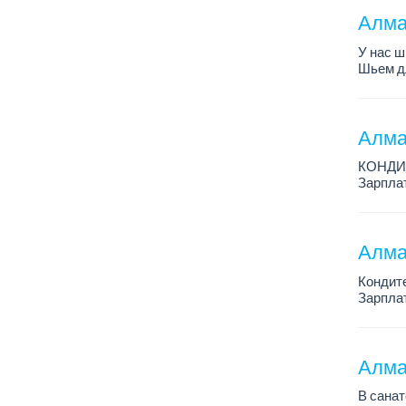
Алма
У нас ш
Шьем дл
Зарплат
Место р
Алма
КОНДИ
Зарплат
График 
Условия
Алма
Кондит
Зарплат
График 
Условия
Алма
В санат