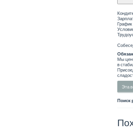
Кондит
Зарплат
График 
Условия
Трудоус
Собесед
Обязан
Мы цени
в стаби
Присоед
сладост
Эта в
Поиск 
Пох