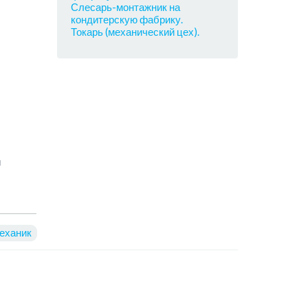
Слесарь-монтажник на
кондитерскую фабрику.
Токарь (механический цех).
й
еханик