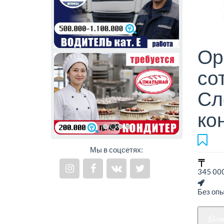
Ор
со
Сл
ко
Мы в соцсетях:
345 000
Без оп
н