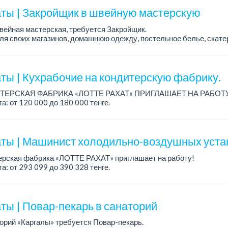
ты | Закройщик в швейную мастерскую
вейная мастерская, требуется Закройщик.
я своих магазинов, домашнюю одежду, постельное белье, скате
а: от 350 000 тенге.
аботы: Наурызбай батыра - Сат...
ты | Кухрабочие на кондитерскую фабрику.
ТЕРСКАЯ ФАБРИКА «ЛОТТЕ РАХАТ» ПРИГЛАШАЕТ НА РАБОТ
а: от 120 000 до 180 000 тенге.
работы: сменный.
: стабильная зарплата (указана с вычетом налогов), пред...
ты | Машинист холодильно-воздушных уста
ерская фабрика «ЛОТТЕ РАХАТ» приглашает на работу!
а: от 293 099 до 390 328 тенге.
работы: сменный.
: стабильная зарплата (указана с вычетом налогов), пре...
ты | Повар-пекарь в санаторий
орий «Каргалы» требуется Повар-пекарь.