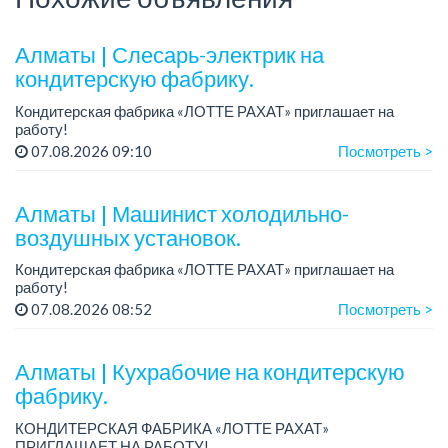
Алматы | Слесарь-электрик на
кондитерскую фабрику.
Кондитерская фабрика «ЛОТТЕ РАХАТ» приглашает на
работу!
График работы: сменный.
07.08.2026 09:10
Посмотреть >
Зарплата: от 359 062 тенге.
Условия: стабильная зарплата (указана с вычетом налогов),
предоставляется...
Алматы | Машинист холодильно-
воздушных установок.
Кондитерская фабрика «ЛОТТЕ РАХАТ» приглашает на
работу!
Зарплата: от 293 099 до 390 328 тенге.
07.08.2026 08:52
Посмотреть >
График работы: сменный.
Условия: стабильная зарплата (указана с вычетом налогов),
пре...
Алматы | Кухрабочие на кондитерскую
фабрику.
КОНДИТЕРСКАЯ ФАБРИКА «ЛОТТЕ РАХАТ»
ПРИГЛАШАЕТ НА РАБОТУ!