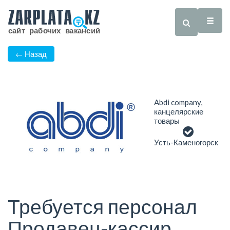
← Назад
Abdi company,
канцелярские
товары
Усть-Каменогорск
Требуется персонал
Продавец-кассир