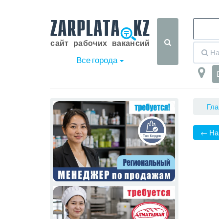
Все города
Гла
← На