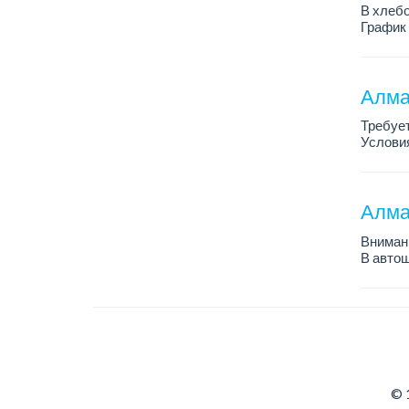
В хлебо
График 
Зарплат
Обязанн
У...
Алма
Требует
Условия
График 
Требова
Алма
Внимани
В автош
авто пе
Преиму
– знани
© 