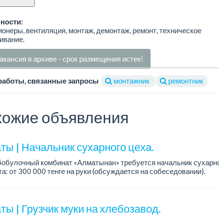
ности:
онеры, вентиляция, монтаж, демонтаж, ремонт, техническое
ивание.
акансия в архиве - срок размещения истек!
работы, связанные запросы
монтажник
ремонтник
ожие объявления
ты | Начальник сухарного цеха.
обулочный комбинат «Алматынан» требуется начальник сухарно
а: от 300 000 тенге на руки (обсуждается на собеседовании).
работы: 5/2.
ия: оп...
ы | Грузчик муки на хлебозавод.