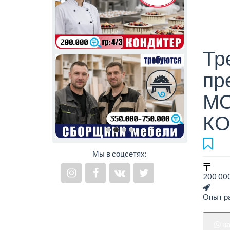
Тр
пр
М
КО
Мы в соцсетях:
200 000
Опыт ра
н