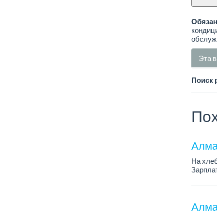
Обязан
кондици
обслуж
Эта в
Поиск 
Пох
Алма
На хлеб
Зарплат
График 
Требован
Алмат