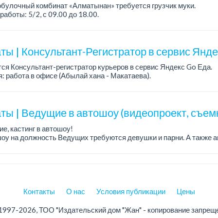
булочный комбинат «Алматынан» требуется грузчик муки.
работы: 5/2, с 09.00 до 18.00.
а: до 200 000 тенге в месяц.
ости: погрузка и выгрузка муки.
ты | Консультант-Регистратор в сервис Янд
ся Консультант-регистратор курьеров в сервис Яндекс Go Еда.
: работа в офисе (Абылай хана - Макатаева).
работы: 5/2, пятидневка, с 9 до 18 час.
н...
ты | Ведущие в автошоу (видеопроект, съем
е, кастинг в автошоу!
оу на должность Ведущих требуются девушки и парни. А также а
рекупы.
щество для соискателей:
е автомоб...
Контакты
О нас
Условия публикации
Цены
1997-2026, ТОО "Издательский дом "Жан" - копирование запрещ