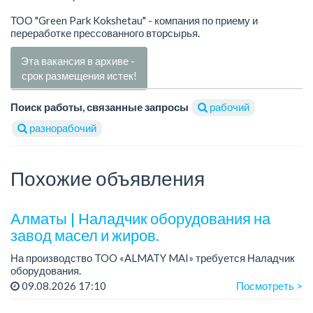
ТОО "Green Park Kokshetau" - компания по приему и
переработке прессованного вторсырья.
Эта вакансия в архиве -
срок размещения истек!
Поиск работы, связанные запросы
рабочий
разнорабочий
Похожие объявления
Алматы | Наладчик оборудования на
завод масел и жиров.
На производство TOO «ALMATY MAI» требуется Наладчик
оборудования.
Зарплата: 440 000 тенге на руки.
09.08.2026 17:10
Посмотреть >
График работы: сменный 2/2, с 08.00 до 20.00, с 20.00 до
08.00.