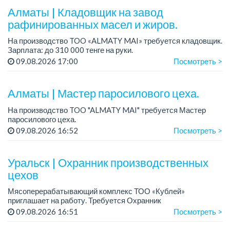
Алматы | Кладовщик на завод
Требования: ...
рафинированных масел и жиров.
На производство TOO «ALMATY MAI» требуется кладовщик.
Зарплата: до 310 000 тенге на руки.
График работы: 5/2, с 08.00 до 17.00.
09.08.2026 17:00
Посмотреть >
Требования: среднее профессиональное образован...
Алматы | Мастер паросилового цеха.
На производство TOO "ALMATY MAI" требуется Мастер
паросилового цеха.
Зарплата: до 393 000 тенге в месяц.
09.08.2026 16:52
Посмотреть >
График работы: 5/2, с с 08.00 до 17.00.
Требования: среднее специальн...
Уральск | Охранник производственных
цехов
Мясоперерабатывающий комплекс ТОО «Кублей»
приглашает на работу. Требуется Охранник
производственных цехов....
09.08.2026 16:51
Посмотреть >