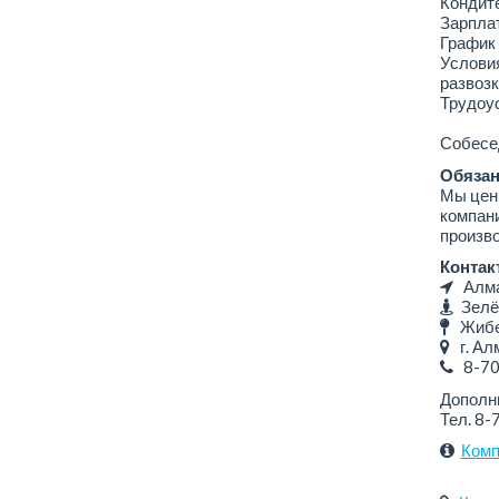
Кондит
Зарплат
График 
Условия
развозк
Трудоус
Собесед
Обязан
Мы цени
компани
произво
Контак
Алмат
Зелё
Жибек
г. Алм
8-7
Дополн
Тел. 8-
Комп