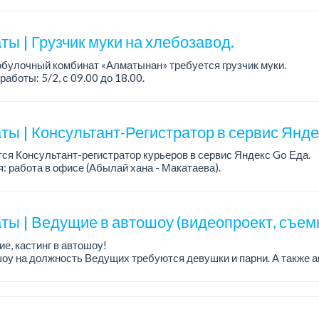
работы: 5/2.
ия: оп...
ы | Грузчик муки на хлебозавод.
булочный комбинат «Алматынан» требуется грузчик муки.
работы: 5/2, с 09.00 до 18.00.
а: до 200 000 тенге в месяц.
ости: погрузка и выгрузка муки.
ты | Консультант-Регистратор в сервис Янд
ся Консультант-регистратор курьеров в сервис Яндекс Go Еда.
: работа в офисе (Абылай хана - Макатаева).
работы: 5/2, пятидневка, с 9 до 18 час.
н...
ты | Ведущие в автошоу (видеопроект, съем
е, кастинг в автошоу!
оу на должность Ведущих требуются девушки и парни. А также а
рекупы.
щество для соискателей:
е автомоб...