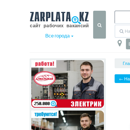
Все города
Гла
← На