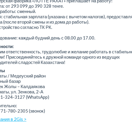
ерская фабрика «ЛОТТЕ РАХАТ» приглашает на работу!
а: от 293 099 до 390 328 тенге.
работы: сменный.
: стабильная зарплата (указана с вычетом налогов), предоставл
а (после второй смены и из дома до работы).
тройство согласно ТК РК.
ование: каждый будний день с 08.00 до 17.00.
ности:
м ответственность, трудолюбие и желание работать в стабильн
и! Присоединяйтесь к дружной команде одного из ведущих
дителей сладостей Казахстана!
ты
ы / Медеуский район
ный базар
 Жолы – Калдаякова
аты, ул. Зенкова, 2-А
01-324-3127
(WhatsApp)
ительно:
771-780-2305 (звонок)
ания в 2Gis >