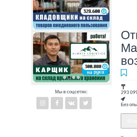
От
Ма
во
Мы в соцсетях:
293 099
Без оп
н