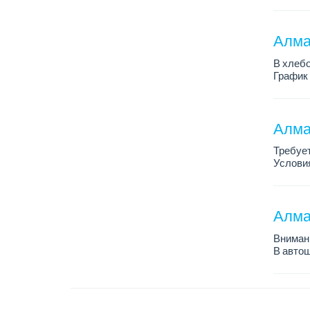
График 
Требован
Алмат
В хлебо
График 
Зарплат
Обязанн
У...
Алма
Требует
Условия
График 
Требова
Алма
Внимани
В автош
авто пе
Преиму
– знани