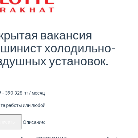
крытая вакансия
шинист холодильно-
здушных установок.
 - 390 328 тг / месяц
ыта работы или любой
аписать
Описание: