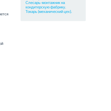
Слесарь-монтажник на
кондитерскую фабрику.
Токарь (механический цех).
яется
ой