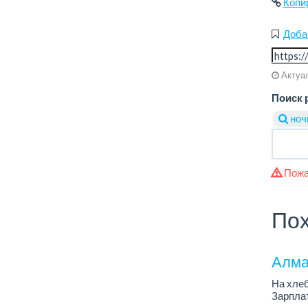
Копи
Доба
Актуал
Поиск 
ноч
Пожа
Пох
Алма
На хлеб
Зарплат