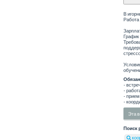
В игорн
Работа 
Зарплат
График 
Требова
поддер
стрессо
Условия
обучени
Обязан
- встре
- работ
- прием
- коорд
Эта в
Поиск 
коо