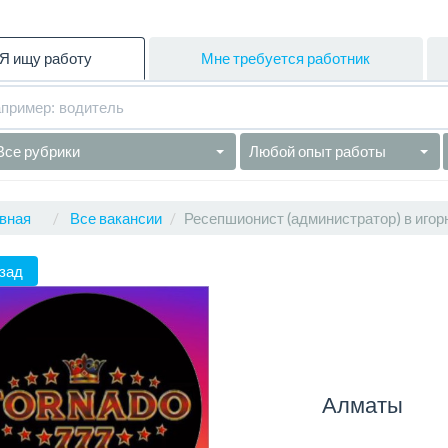
Я ищу работу
Мне требуется работник
Все рубрики
Любой опыт работы
вная
Все вакансии
Ресепшионист (администратор) в игор
зад
Алматы