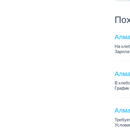
Пох
Алма
На хлеб
Зарплат
График 
Требован
Алмат
В хлебо
График 
Зарплат
Обязанн
У...
Алма
Требует
Условия
График 