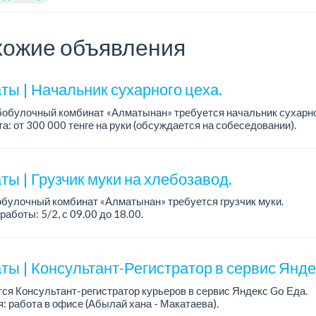
ожие объявления
ты | Начальник сухарного цеха.
обулочный комбинат «Алматынан» требуется начальник сухарно
а: от 300 000 тенге на руки (обсуждается на собеседовании).
работы: 5/2.
ия: оп...
ы | Грузчик муки на хлебозавод.
булочный комбинат «Алматынан» требуется грузчик муки.
работы: 5/2, с 09.00 до 18.00.
а: до 200 000 тенге в месяц.
ости: погрузка и выгрузка муки.
ты | Консультант-Регистратор в сервис Янд
ся Консультант-регистратор курьеров в сервис Яндекс Go Еда.
: работа в офисе (Абылай хана - Макатаева).
работы: 5/2, пятидневка, с 9 до 18 час.