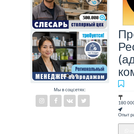
Пр
Ре
(а
ко
Мы в соцсетях:
180 000
Опыт ра
н