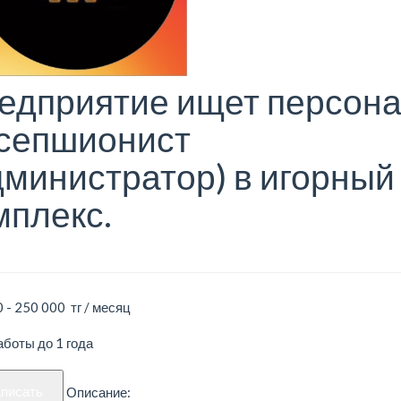
едприятие ищет персон
сепшионист
дминистратор) в игорный
мплекс.
 - 250 000 тг / месяц
боты до 1 года
аписать
Описание: