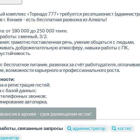
ый комплекс «Торнадо 777» требуется ресепшионист (администра
в г. Конаев - есть бесплатная развозка из Алматы!
а: от 180 000 до 250 000 тенге.
работы: сменный, 3/2.
ния: грамотно поставленная речь, умение общаться с людьми,
живать доброжелательную атмосферу, навыки работы с ПК,
устойчивость.
: бесплатное питание, развозка за счёт работодателя, оплачива
е, возможности карьерного и профессионального роста.
ности:
ча и регистрация гостей;
а с базой данных;
 телефонных звонков;
инирование автопарка.
акансия в архиве - срок размещения истек!
работы, связанные запросы
администратор
хостес
рдинатор