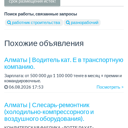
срок размещения истек!
Поиск работы, связанные запросы
работник строительства
разнорабочий
Похожие объявления
Алматы | Водитель кат. Е в транспортную
компанию.
Зарплата: от 500 000 до 1 100 000 тенге в месяц + премии и
командировочные.
Условия: постоянная занятость, бонусы и премии за
06.08.2026 17:53
Посмотреть >
качественную работу, комфортные условия, современный
автопарк.
...
Алматы | Слесарь-ремонтник
(холодильно-компрессорного и
воздушного оборудования).
КОНДИТЕРСКАЯ ФАБРИКА «ЛОТТЕ РАХАТ»