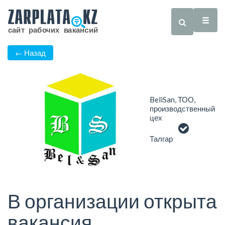
← Назад
BeliSan, ТОО,
производственный
цех
Талгар
В организации открыта
вакансия