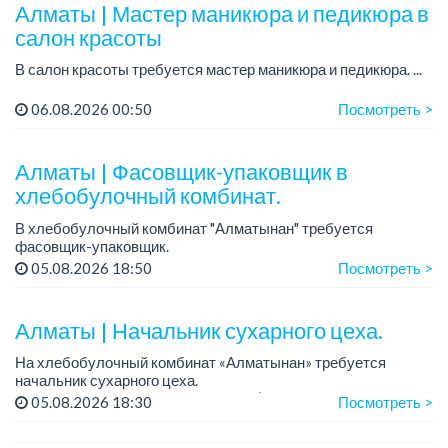
Алматы | Мастер маникюра и педикюра в
салон красоты
В салон красоты требуется мастер маникюра и педикюра. ...
06.08.2026 00:50
Посмотреть >
Алматы | Фасовщик-упаковщик в
хлебобулочный комбинат.
В хлебобулочный комбинат "Алматынан" требуется
фасовщик-упаковщик.
Зарплата: от 150 000 до 200 000 тенге.
05.08.2026 18:50
Посмотреть >
График работы: 5/2.
Требования: ответственность и внимательность, аккуратно...
Алматы | Начальник сухарного цеха.
На хлебобулочный комбинат «Алматынан» требуется
начальник сухарного цеха.
Зарплата: от 300 000 тенге на руки (обсуждается на
05.08.2026 18:30
Посмотреть >
собеседовании).
График работы: 5/2.