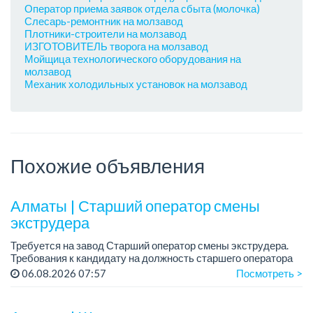
Оператор приема заявок отдела сбыта (молочка)
Слесарь-ремонтник на молзавод
Плотники-строители на молзавод
ИЗГОТОВИТЕЛЬ творога на молзавод
Мойщица технологического оборудования на
молзавод
Механик холодильных установок на молзавод
Похожие объявления
Алматы | Старший оператор смены
экструдера
Требуется на завод Старший оператор смены экструдера.
Требования к кандидату на должность старшего оператора
экструдера:
06.08.2026 07:57
Посмотреть >
- Среднее специальное или техническое образование.
- Опыт раб...