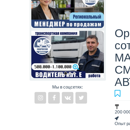
Ор
со
МА
СМ
АВ
Мы в соцсетях:
200 000
Опыт ра