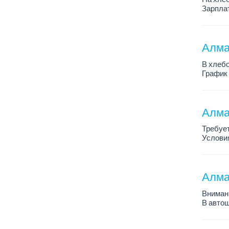
Зарплат
График 
Требован
Алмат
В хлебо
График 
Зарплат
Обязанн
У...
Алма
Требует
Условия
График 
Требова
Алма
Внимани
В автош
авто пе