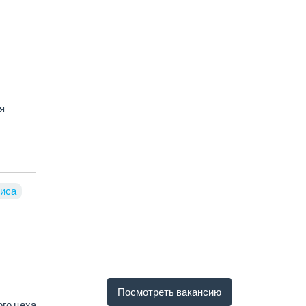
я
виса
Посмотреть вакансию
го цеха.