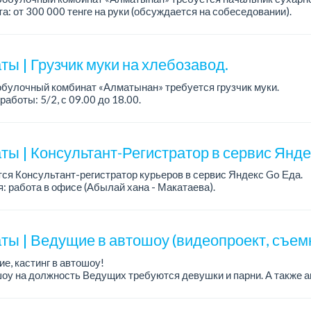
а: от 300 000 тенге на руки (обсуждается на собеседовании).
работы: 5/2.
ия: оп...
ы | Грузчик муки на хлебозавод.
булочный комбинат «Алматынан» требуется грузчик муки.
работы: 5/2, с 09.00 до 18.00.
а: до 200 000 тенге в месяц.
ости: погрузка и выгрузка муки.
ты | Консультант-Регистратор в сервис Янд
ся Консультант-регистратор курьеров в сервис Яндекс Go Еда.
: работа в офисе (Абылай хана - Макатаева).
работы: 5/2, пятидневка, с 9 до 18 час.
н...
ты | Ведущие в автошоу (видеопроект, съем
е, кастинг в автошоу!
оу на должность Ведущих требуются девушки и парни. А также а
рекупы.