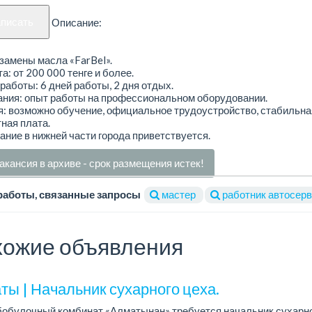
аписать
Описание:
 замены масла «FarBel».
а: от 200 000 тенге и более.
работы: 6 дней работы, 2 дня отдых.
ания: опыт работы на профессиональном оборудовании.
: возможно обучение, официальное трудоустройство, стабильна
ная плата.
ние в нижней части города приветствуется.
акансия в архиве - срок размещения истек!
работы, связанные запросы
мастер
работник автосер
ожие объявления
ты | Начальник сухарного цеха.
обулочный комбинат «Алматынан» требуется начальник сухарно