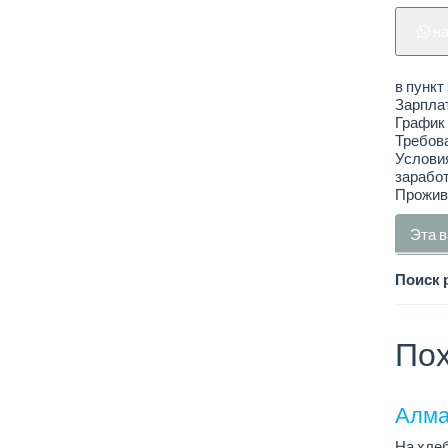
н
в пункт
Зарплат
График 
Требов
Условия
заработ
Прожива
Эта в
Поиск 
Пох
Алма
На хлеб