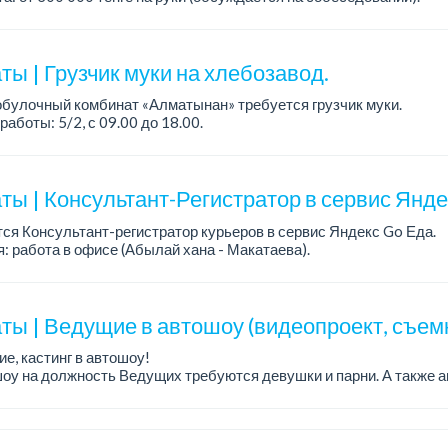
работы: 5/2.
ия: оп...
ы | Грузчик муки на хлебозавод.
булочный комбинат «Алматынан» требуется грузчик муки.
работы: 5/2, с 09.00 до 18.00.
а: до 200 000 тенге в месяц.
ости: погрузка и выгрузка муки.
ты | Консультант-Регистратор в сервис Янд
ся Консультант-регистратор курьеров в сервис Яндекс Go Еда.
: работа в офисе (Абылай хана - Макатаева).
работы: 5/2, пятидневка, с 9 до 18 час.
н...
ты | Ведущие в автошоу (видеопроект, съем
е, кастинг в автошоу!
оу на должность Ведущих требуются девушки и парни. А также а
рекупы.
щество для соискателей:
е автомоб...