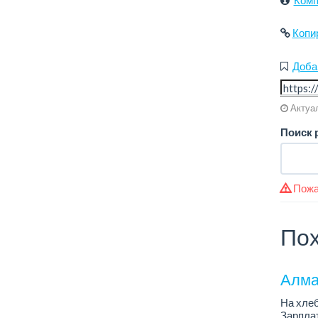
Копи
Доба
Актуал
Поиск 
Пожа
Пох
Алма
На хлеб
Зарплат