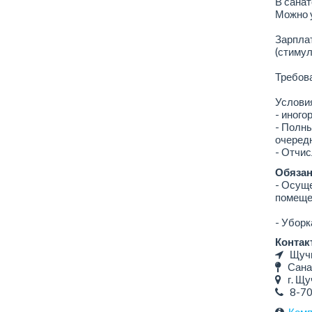
В санат
Можно у
Зарплат
(стиму
Требова
Услови
- иного
- Полны
очередн
- Отчи
Обязан
- Осуще
помещен
- Уборк
Контак
Щучи
Санат
г. Щуч
8-7
Комп