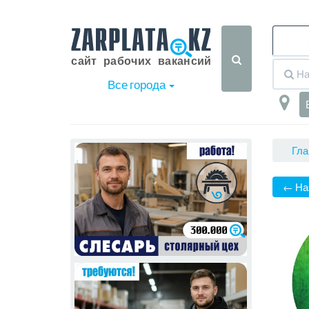
Все города
Гла
← На