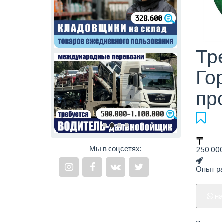
Тр
Го
пр
Мы в соцсетях:
250 000
Опыт р
н