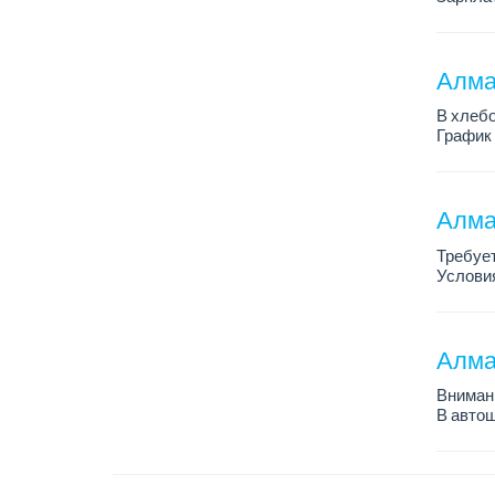
График 
Требован
Алмат
В хлебо
График 
Зарплат
Обязанн
У...
Алма
Требует
Условия
График 
Требова
Алма
Внимани
В автош
авто пе
Преиму
– знани