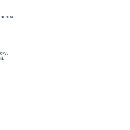
выплаты
ску,
й.