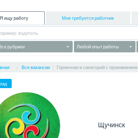
Я ищу работу
Мне требуется работник
Все рубрики
Любой опыт работы
вная
Все вакансии
Горничная в санаторий с проживанием
зад
Щучинск