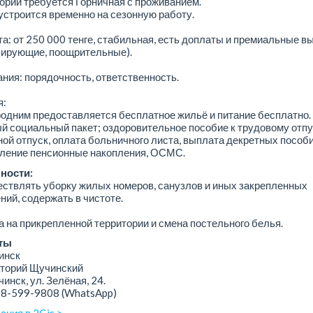
орий требуется Горничная с проживанием.
строится временно на сезонную работу.
а: от 250 000 тенге, стабильная, есть доплаты и премиальные 
лирующие, поощрительные).
ния: порядочность, ответственность.
я:
родним предоставляется бесплатное жильё и питание бесплатно.
й социальный пакет; оздоровительное пособие к трудовому отпу
ой отпуск, оплата больничного листа, выплата декретных пособи
сление пенсионные накопления, ОСМС.
ности:
ствлять уборку жилых номеров, санузлов и иных закрепленных
ий, содержать в чистоте.
а на прикрепленной территории и смена постельного белья.
ты
нск
орий Щучинский
инск, ​ул. Зелёная, 24.
08-599-9808
(WhatsApp)
ания в 2Gis >