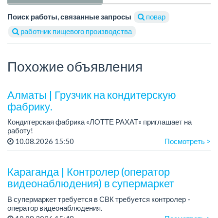
Поиск работы, связанные запросы
повар
работник пищевого производства
Похожие объявления
Алматы | Грузчик на кондитерскую
фабрику.
Кондитерская фабрика «ЛОТТЕ РАХАТ» приглашает на
работу!
График работы: сменный.
10.08.2026 15:50
Посмотреть >
Зарплата: 240 249 тенге.
Условия: стабильная зарплата (указана с вычетом налогов),
предоставляется ра...
Караганда | Контролер (оператор
видеонаблюдения) в супермаркет
В супермаркет требуется в СВК требуется контролер -
оператор видеонаблюдения.
График работы: 2/2, с 09 ч до 23 ч.