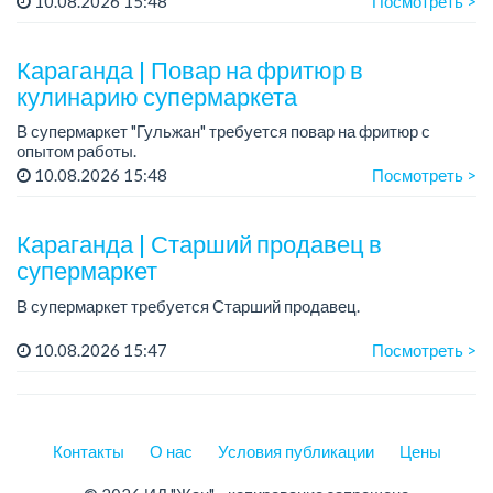
10.08.2026 15:48
Посмотреть >
Условия:
- Питание и развозка за счет работодателя.
Караганда | Повар на фритюр в
кулинарию супермаркета
В супермаркет "Гульжан" требуется повар на фритюр с
опытом работы.
10.08.2026 15:48
Посмотреть >
График работы: 2/2, по 11 ч. в день.
Зарплата: 225 000 тенге + бесплатное питание.
Караганда | Старший продавец в
Условия:
супермаркет
-...
В супермаркет требуется Старший продавец.
График работы: 5/2, по 10 часов.
10.08.2026 15:47
Посмотреть >
Зарплата: от 260 000 тенге + мотивации, KPI
Условия: бесплатное питание, есть развозка - юг,...
Контакты
О нас
Условия публикации
Цены