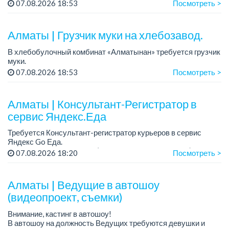
Зарплата: от 300 000 тенге на руки (обсуждается на
07.08.2026 18:53
Посмотреть >
собеседовании).
График работы: 5/2.
Алматы | Грузчик муки на хлебозавод.
Требования: оп...
В хлебобулочный комбинат «Алматынан» требуется грузчик
муки.
График работы: 5/2, с 09.00 до 18.00.
07.08.2026 18:53
Посмотреть >
Зарплата: до 200 000 тенге в месяц.
Обязанности: погрузка и выгрузка муки.
У...
Алматы | Консультант-Регистратор в
сервис Яндекс.Еда
Требуется Консультант-регистратор курьеров в сервис
Яндекс Go Еда.
Условия: работа в офисе (Абылай хана - Макатаева).
07.08.2026 18:20
Посмотреть >
График работы: 5/2, пятидневка, с 9 до 18 час.
Требован...
Алматы | Ведущие в автошоу
(видеопроект, съемки)
Внимание, кастинг в автошоу!
В автошоу на должность Ведущих требуются девушки и