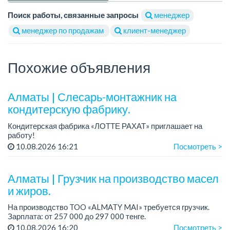
Поиск работы, связанные запросы
менеджер
менеджер по продажам
клиент-менеджер
Похожие объявления
Алматы | Слесарь-монтажник на
кондитерскую фабрику.
Кондитерская фабрика «ЛОТТЕ РАХАТ» приглашает на
работу!
Зарплата обсуждается на собеседовании.
10.08.2026 16:21
Посмотреть >
График работы: сменный.
Условия: стабильная зарплата (указана с вычетом налогов),
пред...
Алматы | Грузчик на производство масел
и жиров.
На производство TOO «ALMATY MAI» требуется грузчик.
Зарплата: от 257 000 до 297 000 тенге.
График работы: сменный 2/2, с 08.00 до 20.00, с 20.00 до
10.08.2026 16:20
Посмотреть >