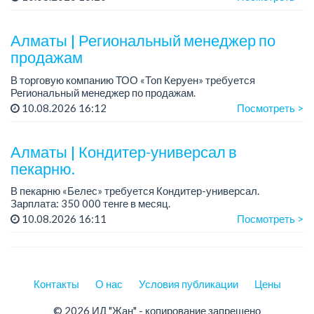
08.00.
Требования: среднее ...
Алматы | Региональный менеджер по
продажам
В торговую компанию ТОО «Топ Керуен» требуется
Региональный менеджер по продажам.
График работы: 5/2, сменный, с 09.00 до 18.00.
10.08.2026 16:12
Посмотреть >
Зарплата обсуждается индивидуально.
Требовани...
Алматы | Кондитер-универсал в
пекарню.
В пекарню «Белес» требуется Кондитер-универсал.
Зарплата: 350 000 тенге в месяц.
График работы: 4/2, с 08.00 до 20.00.
10.08.2026 16:11
Посмотреть >
Требования: опыт работы....
Контакты
О нас
Условия публикации
Цены
© 2026 ИД "Жан" - копирование запрещено