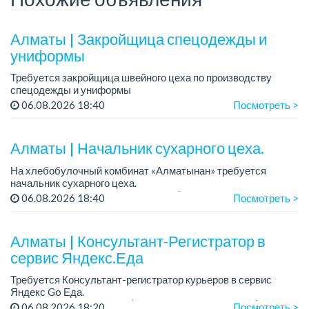
Алматы | Закройщица спецодежды и
униформы
Требуется закройщица швейного цеха по производству
спецодежды и униформы
Рабочий день с 9:00 до 18:00
06.08.2026 18:40
Посмотреть >
Только официальное трудоустройство...
Алматы | Начальник сухарного цеха.
На хлебобулочный комбинат «Алматынан» требуется
начальник сухарного цеха.
Зарплата: от 300 000 тенге на руки (обсуждается на
06.08.2026 18:40
Посмотреть >
собеседовании).
График работы: 5/2.
Алматы | Консультант-Регистратор в
Требования: оп...
сервис Яндекс.Еда
Требуется Консультант-регистратор курьеров в сервис
Яндекс Go Еда.
Условия: работа в офисе (Абылай хана - Макатаева).
06.08.2026 18:20
Посмотреть >