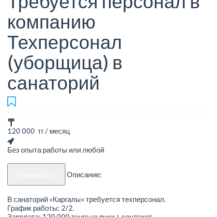
Требуется персонал в
компанию
Техперсонал
(уборщица) в
санаторий
120 000 тг / месяц
Без опыта работы или любой
написать
Описание:
В санаторий «Каргалы» требуется техперсонал.
График работы: 2/2.
Зарплата: 120 000 тенге на руки + соцпакет.