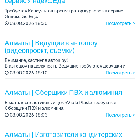
сервис Яндекс.Еда
Требуется Консультант-регистратор курьеров в сервис
Яндекс Go Еда.
Условия: работа в офисе (Абылай хана - Макатаева).
08.08.2026 18:30
Посмотреть >
График работы: 5/2, пятидневка, с 9 до 18 час.
Требован...
Алматы | Ведущие в автошоу
(видеопроект, съемки)
Внимание, кастинг в автошоу!
В автошоу на должность Ведущих требуются девушки и
парни. А также авто эксперты и авто перекупы.
08.08.2026 18:10
Посмотреть >
Преимущество для соискателей:
– знание автомоб...
Алматы | Сборщики ПВХ и алюминия
В металлопластиковый цех «Viola Plast» требуются
Сборщики ПВХ и алюминия.
График работы: 5/2, с 08.00 до 17.00.
08.08.2026 18:03
Посмотреть >
Зарплата: от 300 000 тенге.
По всем вопросам обращаться по теле...
Алматы | Изготовители кондитерских