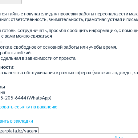
ся тайные покупатели для проверки работы персонала сети мага
ния: ответственность, внимательность, грамотная устная и пись
ы готовы сотрудничать, просьба сообщить информацию, с помощ
 с вами можно связаться
я
тка в свободное от основной работы или учебы время.
работы гибкий.
сдельная в зависимости от проекта
ности:
а качества обслуживания в разных сферах (магазины одежды, к
ты
на
05-205-6444
(WhatsApp)
ровать ссылку на вакансию
вить в закладки