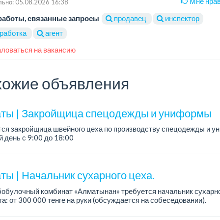
Мне нра
ьно: 05.08.2026 16:38
работы, связанные запросы
продавец
инспектор
работка
агент
ловаться на вакансию
ожие объявления
ты | Закройщица спецодежды и униформы
тся закройщица швейного цеха по производству спецодежды и 
 день с 9:00 до 18:00
официальное трудоустройство...
ты | Начальник сухарного цеха.
обулочный комбинат «Алматынан» требуется начальник сухарно
а: от 300 000 тенге на руки (обсуждается на собеседовании).
работы: 5/2.