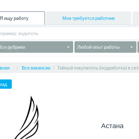
Я ищу работу
Мне требуется работник
Все рубрики
Любой опыт работы
вная
Все вакансии
Тайный покупатель (подработка) в сет
зад
Астана