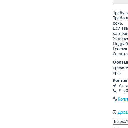
Требуют
Требова
речь.
Если в
которой
Услови
Подрабо
График 
Оплата 
Обязан
проверк
пр.).
Контак
Аста
8-7
Копи
Доба