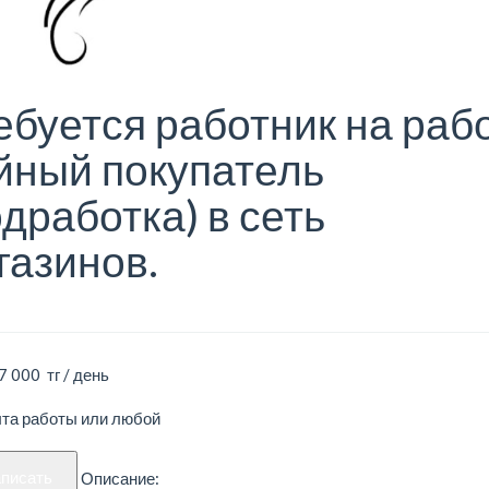
ебуется работник на раб
йный покупатель
одработка) в сеть
газинов.
7 000 тг / день
ыта работы или любой
аписать
Описание: