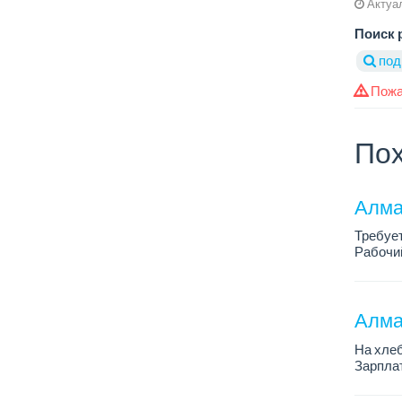
Актуал
Поиск 
под
Пожа
Пох
Алма
Требуе
Рабочий
Только 
Алма
На хлеб
Зарплат
График 