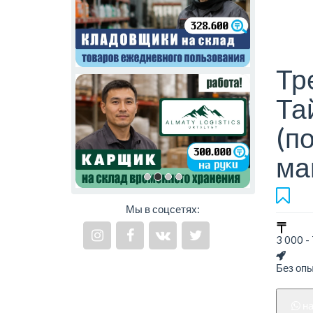
Тр
Та
(п
ма
Мы в соцсетях:
3 000 - 
Без оп
н