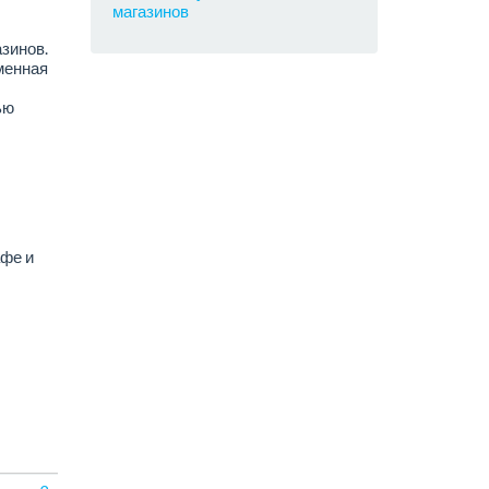
магазинов
зинов.
менная
ью
афе и