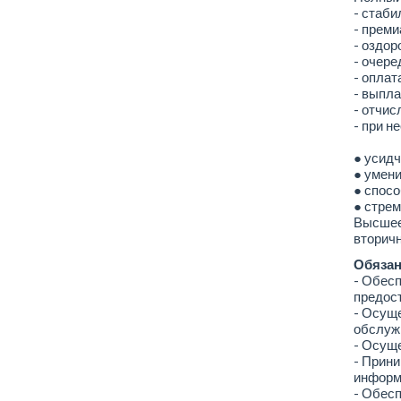
- стаби
- преми
- оздор
- очере
- оплат
- выпла
- отчис
- при н
● усидч
● умени
● спосо
● стрем
Высшее
вторичн
Обязан
- Обесп
предос
- Осуще
обслужи
- Осущ
- Прини
информ
- Обесп