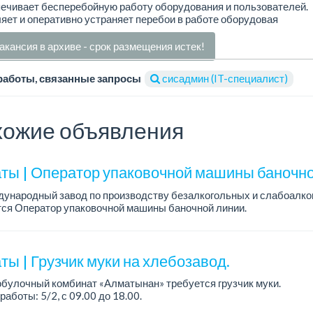
ечивает бесперебойную работу оборудования и пользователей.
яет и оперативно устраняет перебои в работе оборудовая
акансия в архиве - срок размещения истек!
работы, связанные запросы
сисадмин (IT-специалист)
ожие объявления
ты | Оператор упаковочной машины баночно
дународный завод по производству безалкогольных и слабоалко
тся Оператор упаковочной машины баночной линии.
работы: сменный, 12 часов, день, ночь, два...
ы | Грузчик муки на хлебозавод.
булочный комбинат «Алматынан» требуется грузчик муки.
работы: 5/2, с 09.00 до 18.00.
а: до 200 000 тенге в месяц.