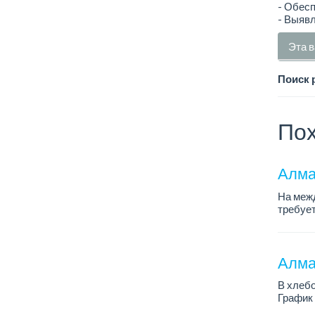
- Обесп
- Выявл
Эта в
Поиск 
Пох
Алма
На меж
требуе
График 
Алмат
В хлебо
График 
Зарплат