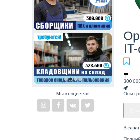
Ор
IT
300 000
Мы в соцсетях:
Опыт ра
н
В санат
Полный