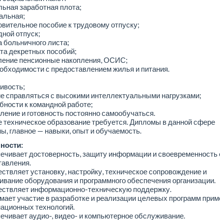
льная заработная плота;
альная;
овительное пособие к трудовому отпуску;
дной отпуск;
а больничного листа;
та декретных пособий;
ление пенсионные накопления, ОСИС;
еобходимости с предоставлением жилья и питания.
ивость;
е справляться с высокими интеллектуальными нагрузками;
бности к командной работе;
ление и готовность постоянно самообучаться.
 техническое образование требуется. Дипломы в данной сфере
ы, главное — навыки, опыт и обучаемость.
ности:
ечивает достоверность, защиту информации и своевременность 
тавления.
ствляет установку, настройку, техническое сопровождение и
вание оборудования и программного обеспечения организации.
ествляет информационно-техническую поддержку.
мает участие в разработке и реализации целевых программ при
ационных технологий.
ечивает аудио-, видео- и компьютерное обслуживание.