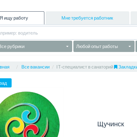
Я ищу работу
Мне требуется работник
Все рубрики
Любой опыт работы
вная
Все вакансии
IT-специалист в санаторий
Закладки
зад
Щучинск