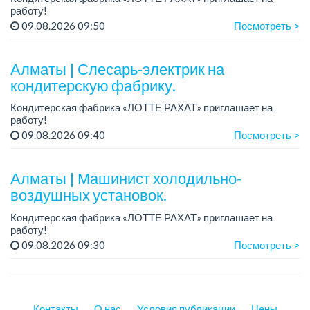
работу!
Зарплата: от 287 000 до 405 000 тенге.
09.08.2026 09:50
Посмотреть >
График работы: 5/2, с 8.00 до 17.00.
Условия: стабильная зарплата (указана с вычетом н...
Алматы | Слесарь-электрик на
кондитерскую фабрику.
Кондитерская фабрика «ЛОТТЕ РАХАТ» приглашает на
работу!
График работы: сменный.
09.08.2026 09:40
Посмотреть >
Зарплата: от 359 062 тенге.
Условия: стабильная зарплата (указана с вычетом налогов),
предоставляется...
Алматы | Машинист холодильно-
воздушных установок.
Кондитерская фабрика «ЛОТТЕ РАХАТ» приглашает на
работу!
Зарплата: от 293 099 до 390 328 тенге.
09.08.2026 09:30
Посмотреть >
График работы: сменный.
Условия: стабильная зарплата (указана с вычетом налогов),
пре...
Контакты
О нас
Условия публикации
Цены