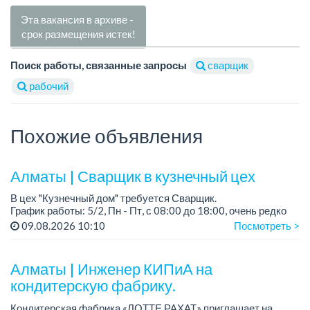
Эта вакансия в архиве -
срок размещения истек!
Поиск работы, связанные запросы
сварщик
рабочий
Похожие объявления
Алматы | Сварщик в кузнечный цех
В цех "Кузнечный дом" требуется Сварщик.
График работы: 5/2, Пн - Пт, с 08:00 до 18:00, очень редко
суббота.
09.08.2026 10:10
Посмотреть >
Зарплата: 300 000 - 500 000 тенге, сдельная.
Требования:
Алматы | Инженер КИПиА на
-...
кондитерскую фабрику.
Кондитерская фабрика «ЛОТТЕ РАХАТ» приглашает на