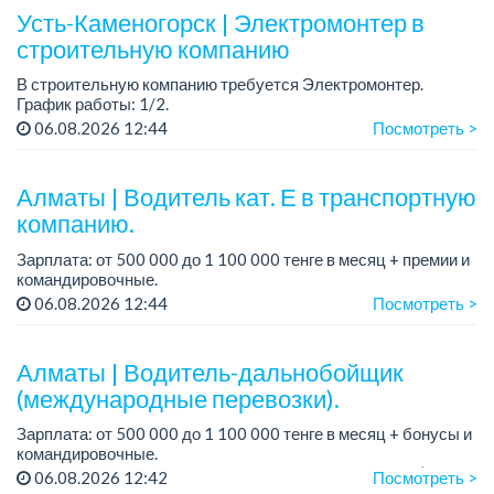
Усть-Каменогорск | Электромонтер в
Требования:
строительную компанию
В строительную компанию требуется Электромонтер.
График работы: 1/2.
Зарплата: 350 000 тенге на карту банка.
06.08.2026 12:44
Посмотреть >
Место работы: р-н КШТ.
Официальное трудоустройство.
Алматы | Водитель кат. Е в транспортную
компанию.
Зарплата: от 500 000 до 1 100 000 тенге в месяц + премии и
командировочные.
Условия: постоянная занятость, бонусы и премии за
06.08.2026 12:44
Посмотреть >
качественную работу, комфортные условия, современный
автопарк.
...
Алматы | Водитель-дальнобойщик
(международные перевозки).
Зарплата: от 500 000 до 1 100 000 тенге в месяц + бонусы и
командировочные.
Требования: права категории Е, опыт работы от 3 лет (опыт
06.08.2026 12:42
Посмотреть >
международных перевозок - плюс, но не обязателен),