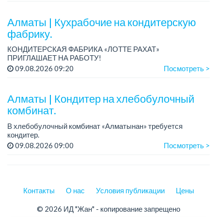
Условия: стабильная зарплата (указана с вычетом налогов),
пре...
Алматы | Кухрабочие на кондитерскую
фабрику.
КОНДИТЕРСКАЯ ФАБРИКА «ЛОТТЕ РАХАТ»
ПРИГЛАШАЕТ НА РАБОТУ!
Зарплата: от 120 000 до 180 000 тенге.
09.08.2026 09:20
Посмотреть >
График работы: сменный.
Условия: стабильная зарплата (указана с вычетом налогов),
пред...
Алматы | Кондитер на хлебобулочный
комбинат.
В хлебобулочный комбинат «Алматынан» требуется
кондитер.
Зарплата: 200 000 тенге на руки.
09.08.2026 09:00
Посмотреть >
График работы: 4/3, с 09.00 до 18.00. Дополнительный
выходной день – среда.
Требования: сред...
Контакты
О нас
Условия публикации
Цены
© 2026 ИД "Жан" - копирование запрещено