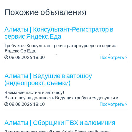
Похожие объявления
Алматы | Консультант-Регистратор в
сервис Яндекс.Еда
Требуется Консультант-регистратор курьеров в сервис
Яндекс Go Еда.
Условия: работа в офисе (Абылай хана - Макатаева).
08.08.2026 18:30
Посмотреть >
График работы: 5/2, пятидневка, с 9 до 18 час.
Требован...
Алматы | Ведущие в автошоу
(видеопроект, съемки)
Внимание, кастинг в автошоу!
В автошоу на должность Ведущих требуются девушки и
парни. А также авто эксперты и авто перекупы.
08.08.2026 18:10
Посмотреть >
Преимущество для соискателей:
– знание автомоб...
Алматы | Сборщики ПВХ и алюминия
В металлопластиковый цех «Viola Plast» требуются