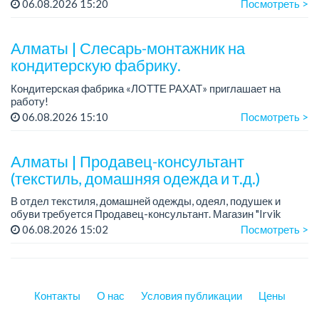
Зарплата: от 250 000 тенге на руки + бесплатный обед.
06.08.2026 15:20
Посмотреть >
График работы: 5/2, с 09.00 до 18.00.
Требования: опыт работы, техниче...
Алматы | Слесарь-монтажник на
кондитерскую фабрику.
Кондитерская фабрика «ЛОТТЕ РАХАТ» приглашает на
работу!
Зарплата обсуждается на собеседовании.
06.08.2026 15:10
Посмотреть >
График работы: сменный.
Условия: стабильная зарплата (указана с вычетом налогов),
пред...
Алматы | Продавец-консультант
(текстиль, домашняя одежда и т.д.)
В отдел текстиля, домашней одежды, одеял, подушек и
обуви требуется Продавец-консультант. Магазин "Irvik
Home".
06.08.2026 15:02
Посмотреть >
График работы: 3/2, с 10:00 до 20:00.
Зарплата: от 400 000 тенге и выше.
Контакты
О нас
Условия публикации
Цены