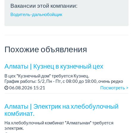
Вакансии этой компании:
Водитель-дальнобойщик
Похожие объявления
Алматы | Кузнец в кузнечный цех
В цех "Кузнечный дом" требуется Кузнец.
График работы: 5/2, Пн - Пт, с 08:00 до 18:00, очень редко
суббота.
06.08.2026 15:21
Посмотреть >
Зарплата: 300 000 - 500 000 тенге, сдельная.
Требования:
Алматы | Электрик на хлебобулочный
- о...
комбинат.
На хлебобулочный комбинат "Алматынан" требуется
электрик.