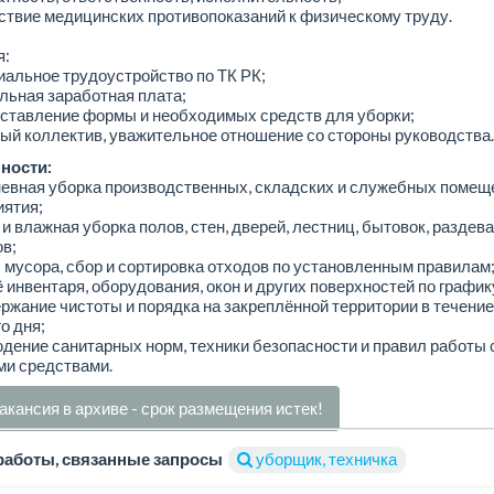
ствие медицинских противопоказаний к физическому труду.
я:
альное трудоустройство по ТК РК;
льная заработная плата;
оставление формы и необходимых средств для уборки;
ый коллектив, уважительное отношение со стороны руководства.
ности:
невная уборка производственных, складских и служебных помещ
иятия;
 и влажная уборка полов, стен, дверей, лестниц, бытовок, раздева
в;
 мусора, сбор и сортировка отходов по установленным правилам
 инвентаря, оборудования, окон и других поверхностей по график
ржание чистоты и порядка на закреплённой территории в течение
о дня;
дение санитарных норм, техники безопасности и правил работы 
и средствами.
акансия в архиве - срок размещения истек!
работы, связанные запросы
уборщик, техничка