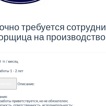
очно требуется сотрудни
орщица на производство
 тг / месяц
боты 1 - 2 лет
аписать
Описание:
ания:
работы приветствуется, но не обязателен;
атность, ответственность, исполнительность;