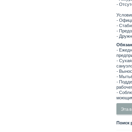
- Отсут
Услови
- Офици
- Стаби
- Пред
- Дружн
Обязан
- Ежед
предпр
- Сухая
санузло
- Вынос
- Мытьё
- Подде
рабочег
- Соблю
моющим
Эта в
Поиск 