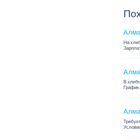
Пох
Алма
На хлеб
Зарплат
График 
Требован
Алмат
В хлебо
График 
Зарплат
Обязанн
У...
Алма
Требует
Условия
График 