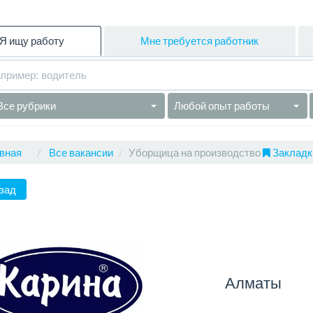
Я ищу работу
Мне требуется работник
Все рубрики
Любой опыт работы
вная
Все вакансии
Уборщица на производство
Закладки
зад
Алматы