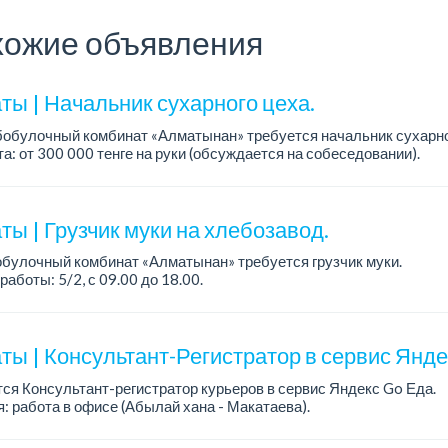
ожие объявления
ты | Начальник сухарного цеха.
обулочный комбинат «Алматынан» требуется начальник сухарно
а: от 300 000 тенге на руки (обсуждается на собеседовании).
работы: 5/2.
ия: оп...
ы | Грузчик муки на хлебозавод.
булочный комбинат «Алматынан» требуется грузчик муки.
работы: 5/2, с 09.00 до 18.00.
а: до 200 000 тенге в месяц.
ости: погрузка и выгрузка муки.
ты | Консультант-Регистратор в сервис Янд
ся Консультант-регистратор курьеров в сервис Яндекс Go Еда.
: работа в офисе (Абылай хана - Макатаева).
работы: 5/2, пятидневка, с 9 до 18 час.