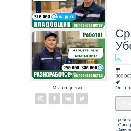
Ср
Уб
300 000
Мы в соцсетях:
Опыт ра
н
Требов
- Опыт 
- Аккур