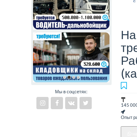
На
тр
Ра
(к
Мы в соцсетях:
145 000
Опыт ра
н