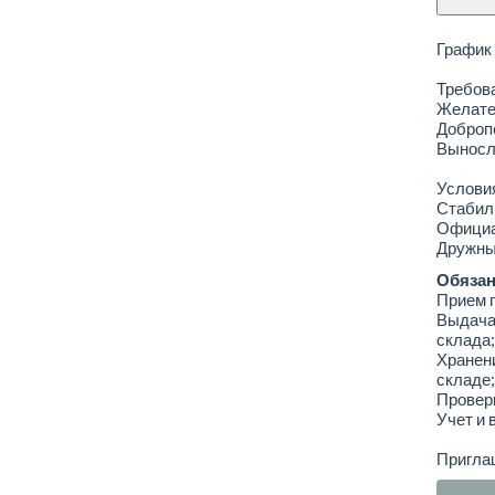
График 
Требов
Желател
Доброп
Выносл
Услови
Стабил
Официа
Дружны
Обязан
Прием п
Выдача 
склада;
Хранен
складе;
Провер
Учет и 
Пригла