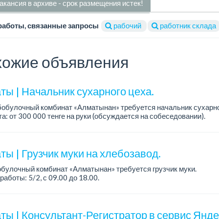
акансия в архиве - срок размещения истек!
работы, связанные запросы
рабочий
работник склада
ожие объявления
ты | Начальник сухарного цеха.
обулочный комбинат «Алматынан» требуется начальник сухарно
а: от 300 000 тенге на руки (обсуждается на собеседовании).
работы: 5/2.
ия: оп...
ы | Грузчик муки на хлебозавод.
булочный комбинат «Алматынан» требуется грузчик муки.
работы: 5/2, с 09.00 до 18.00.
а: до 200 000 тенге в месяц.
ости: погрузка и выгрузка муки.
ты | Консультант-Регистратор в сервис Янд