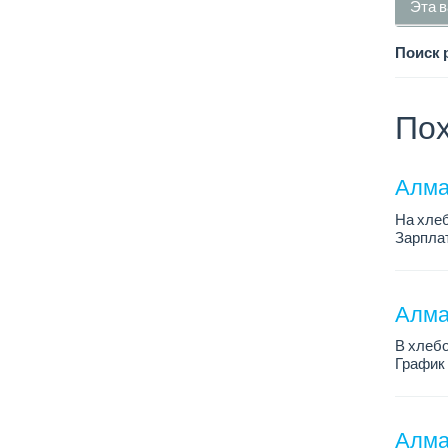
Эта в
Поиск 
Пох
Алма
На хлеб
Зарплат
График 
Требован
Алмат
В хлебо
График 
Зарплат
Обязанн
У...
Алма