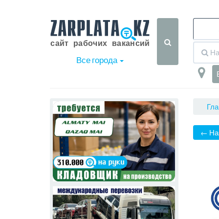
Все города
Гла
← На