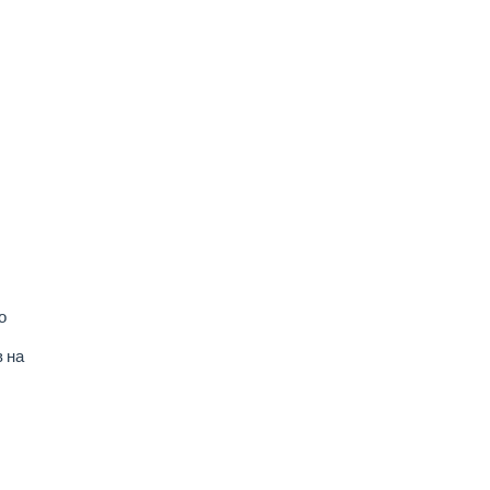
о
 на