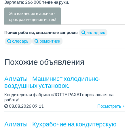
Зарплата: 266 000 тенге на руки.
Эта вакансия в архиве -
срок размещения истек!
Поиск работы, связанные запросы
наладчик
слесарь
ремонтник
Похожие объявления
Алматы | Машинист холодильно-
воздушных установок.
Кондитерская фабрика «ЛОТТЕ РАХАТ» приглашает на
работу!
Зарплата: от 293 099 до 390 328 тенге.
08.08.2026 09:11
Посмотреть >
График работы: сменный.
Условия: стабильная зарплата (указана с вычетом налогов),
пре...
Алматы | Кухрабочие на кондитерскую