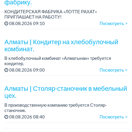
фабрику.
КОНДИТЕРСКАЯ ФАБРИКА «ЛОТТЕ РАХАТ»
ПРИГЛАШАЕТ НА РАБОТУ!
Зарплата: от 120 000 до 180 000 тенге.
08.08.2026 09:10
Посмотреть >
График работы: сменный.
Условия: стабильная зарплата (указана с вычетом налогов),
пред...
Алматы | Кондитер на хлебобулочный
комбинат.
В хлебобулочный комбинат «Алматынан» требуется
кондитер.
Зарплата: 200 000 тенге на руки.
08.08.2026 09:00
Посмотреть >
График работы: 4/3, с 09.00 до 18.00. Дополнительный
выходной день – среда.
Требования: сред...
Алматы | Столяр-станочник в мебельный
цех.
В производственную компанию требуется Столяр-
станочник.
График работы: 5/2, с 08.00 до 18.00.
08.08.2026 08:40
Посмотреть >
Зарплата: от 350 000 до 750 000 тенге в месяц.
Требования: опыт работы в производ...