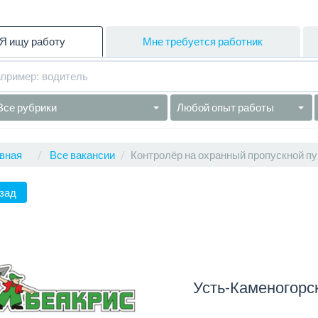
Я ищу работу
Мне требуется работник
Все рубрики
Любой опыт работы
вная
Все вакансии
Контролёр на охранный пропускной пу
зад
Усть-Каменогорс