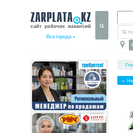
Все города
Гла
← На