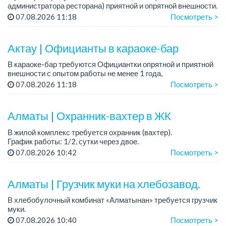
администратора ресторана) приятной и опрятной внешности.
Требования: ответственная, с опытом работы в ресторане,
07.08.2026 11:18
Посмотреть >
опрятной и приятной внешности, знани...
Актау | Официанты в караоке-бар
В караоке-бар требуются Официантки опрятной и приятной
внешности с опытом работы не менее 1 года,
совершеннолетние
07.08.2026 11:18
Посмотреть >
Мы предлагаем:
— Оклад +%
Алматы | Охранник-вахтер в ЖК
— Удобный сменный график
...
В жилой комплекс требуется охранник (вахтер).
График работы: 1/2, сутки через двое.
Требования: без вредных привычек. ...
07.08.2026 10:42
Посмотреть >
Алматы | Грузчик муки на хлебозавод.
В хлебобулочный комбинат «Алматынан» требуется грузчик
муки.
График работы: 5/2, с 09.00 до 18.00.
07.08.2026 10:40
Посмотреть >