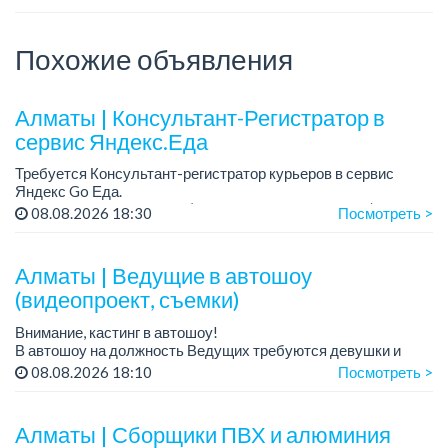
Похожие объявления
Алматы | Консультант-Регистратор в
сервис Яндекс.Еда
Требуется Консультант-регистратор курьеров в сервис
Яндекс Go Еда.
Условия: работа в офисе (Абылай хана - Макатаева).
08.08.2026 18:30
Посмотреть >
График работы: 5/2, пятидневка, с 9 до 18 час.
Требован...
Алматы | Ведущие в автошоу
(видеопроект, съемки)
Внимание, кастинг в автошоу!
В автошоу на должность Ведущих требуются девушки и
парни. А также авто эксперты и авто перекупы.
08.08.2026 18:10
Посмотреть >
Преимущество для соискателей:
– знание автомоб...
Алматы | Сборщики ПВХ и алюминия