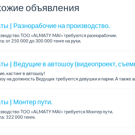
ожие объявления
ты | Разнорабочие на производство.
изводство TOO «ALMATY MAI» требуются разнорабочие.
а: от 250 000 до 300 000 тенге на руки.
работы: 5/2, с 08.00 до 17.00.
ния: среднее или среднее професси...
ты | Ведущие в автошоу (видеопроект, съем
е, кастинг в автошоу!
оу на должность Ведущих требуются девушки и парни. А также а
рекупы.
щество для соискателей:
е автомоб...
ты | Монтер пути.
изводство TOO «ALMATY MAI» требуется Монтер пути.
а: 322 000 тенге.
работы: 5/2, с 08.00 до 17.00.
ния: высшее или среднее специальное образование...