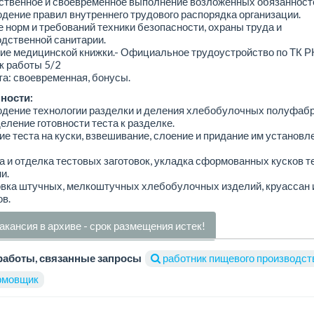
ственное и своевременное выполнение возложенных обязанност
дение правил внутреннего трудового распорядка организации.
е норм и требований техники безопасности, охраны труда и
дственной санитарии.
ие медицинской книжки.- Официальное трудоустройство по ТК Р
к работы 5/2
а: своевременная, бонусы.
ности:
юдение технологии разделки и деления хлебобулочных полуфабр
еление готовности теста к разделке.
ие теста на куски, взвешивание, слоение и придание им установл
а и отделка тестовых заготовок, укладка сформованных кусков т
и.
овка штучных, мелкоштучных хлебобулочных изделий, круассан 
в.
акансия в архиве - срок размещения истек!
работы, связанные запросы
работник пищевого производст
мовщик