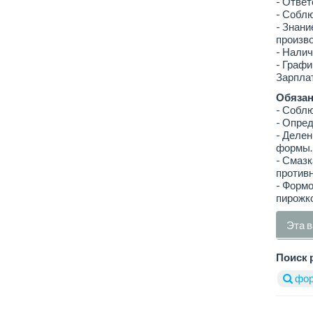
- Ответ
- Соблю
- Знани
произво
- Налич
- Графи
Зарплат
Обязан
- Собл
- Опред
- Делен
формы.
- Смазк
противн
- Форм
пирожко
Эта в
Поиск 
фор