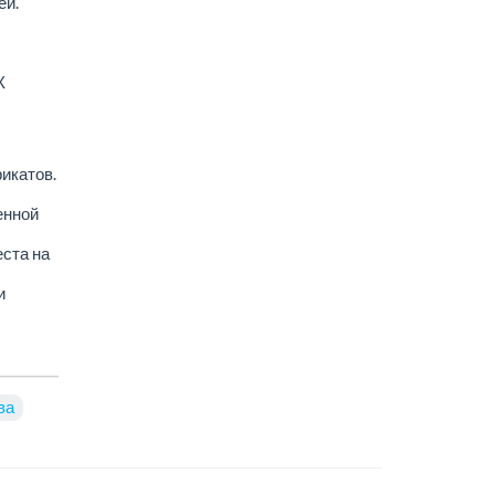
ей.
К
икатов.
енной
еста на
и
ва