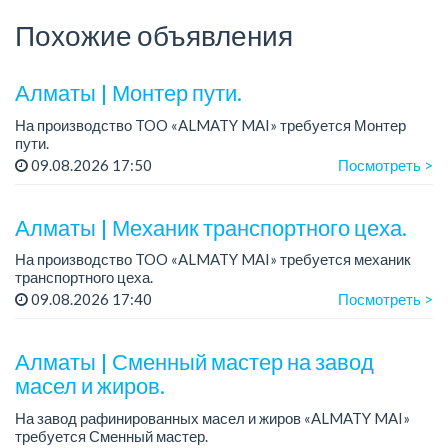
Похожие объявления
Алматы | Монтер пути.
На производство TOO «ALMATY MAI» требуется Монтер
пути.
Зарплата: 322 000 тенге.
09.08.2026 17:50
Посмотреть >
График работы: 5/2, с 08.00 до 17.00.
Требования: высшее или среднее специальное
Алматы | Механик транспортного цеха.
образование...
На производство TOO «ALMATY MAI» требуется механик
транспортного цеха.
Зарплата: до 380 000 тенге на руки.
09.08.2026 17:40
Посмотреть >
График работы: 5/2, с 08.00 до 17.00.
Требования: высшее или среднее...
Алматы | Сменный мастер на завод
масел и жиров.
На завод рафинированных масел и жиров «ALMATY MAI»
требуется Сменный мастер.