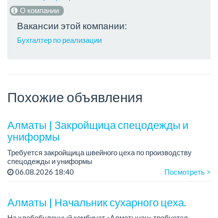
О компании
Вакансии этой компании:
Бухгалтер по реализации
Похожие объявления
Алматы | Закройщица спецодежды и
униформы
Требуется закройщица швейного цеха по производству
спецодежды и униформы
Рабочий день с 9:00 до 18:00
06.08.2026 18:40
Посмотреть >
Только официальное трудоустройство...
Алматы | Начальник сухарного цеха.
На хлебобулочный комбинат «Алматынан» требуется