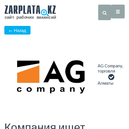
← Назад
AG Company,
торговля
Алматы
Компания ищет