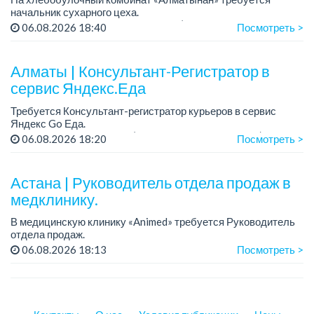
начальник сухарного цеха.
Зарплата: от 300 000 тенге на руки (обсуждается на
06.08.2026 18:40
Посмотреть >
собеседовании).
График работы: 5/2.
Алматы | Консультант-Регистратор в
Требования: оп...
сервис Яндекс.Еда
Требуется Консультант-регистратор курьеров в сервис
Яндекс Go Еда.
Условия: работа в офисе (Абылай хана - Макатаева).
06.08.2026 18:20
Посмотреть >
График работы: 5/2, пятидневка, с 9 до 18 час.
Требован...
Астана | Руководитель отдела продаж в
медклинику.
В медицинскую клинику «Animed» требуется Руководитель
отдела продаж.
Зарплата: от 1 200 000 тенге в месяц.
06.08.2026 18:13
Посмотреть >
График работы: 5/2, с 10.00 до 19.00.
Требования: опыт работы руководителем...