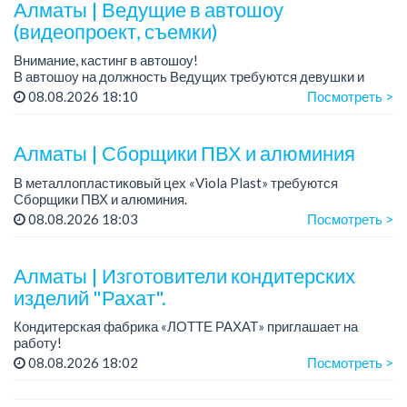
Алматы | Ведущие в автошоу
(видеопроект, съемки)
Внимание, кастинг в автошоу!
В автошоу на должность Ведущих требуются девушки и
парни. А также авто эксперты и авто перекупы.
08.08.2026 18:10
Посмотреть >
Преимущество для соискателей:
– знание автомоб...
Алматы | Сборщики ПВХ и алюминия
В металлопластиковый цех «Viola Plast» требуются
Сборщики ПВХ и алюминия.
График работы: 5/2, с 08.00 до 17.00.
08.08.2026 18:03
Посмотреть >
Зарплата: от 300 000 тенге.
По всем вопросам обращаться по теле...
Алматы | Изготовители кондитерских
изделий "Рахат".
Кондитерская фабрика «ЛОТТЕ РАХАТ» приглашает на
работу!
График работы: сменный.
08.08.2026 18:02
Посмотреть >
Зарплата: от 202 729 до 330 216 тенге.
Условия: стабильная зарплата (указана с вычетом налогов),