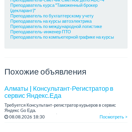
Преподаватель курса "Таможенный брокер
(декларант)"
Преподаватель по бухгалтерскому учету
Преподаватель на курсы автоэлектрика
Преподаватель по международной логистике
Преподаватель-инженер ПТО
Преподаватель по компьютерной графике на курсы
Похожие объявления
Алматы | Консультант-Регистратор в
сервис Яндекс.Еда
Требуется Консультант-регистратор курьеров в сервис
Яндекс Go Еда.
Условия: работа в офисе (Абылай хана - Макатаева).
08.08.2026 18:30
Посмотреть >
График работы: 5/2, пятидневка, с 9 до 18 час.
Требован...