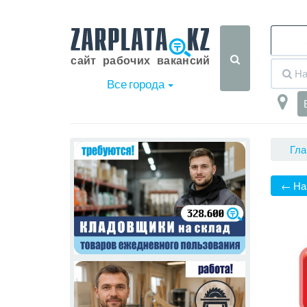
Все города
Гла
← На