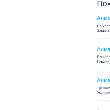
Пох
Алма
На хлеб
Зарплат
График 
Требован
Алмат
В хлебо
График 
Зарплат
Обязанн
У...
Алма
Требует
Условия
График 
Требова