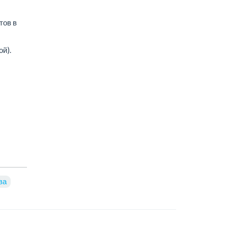
тов в
ой).
ва