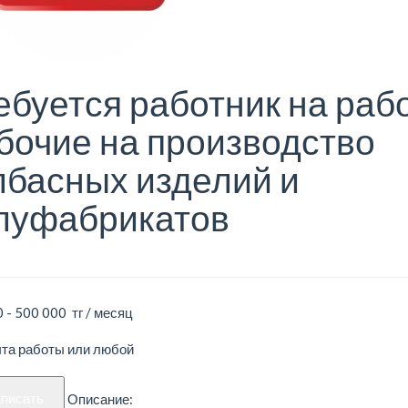
ебуется работник на раб
бочие на производство
лбасных изделий и
луфабрикатов
 - 500 000 тг / месяц
ыта работы или любой
аписать
Описание: