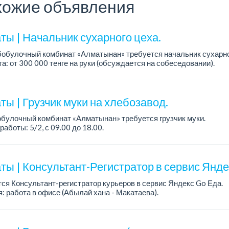
ожие объявления
ты | Начальник сухарного цеха.
обулочный комбинат «Алматынан» требуется начальник сухарно
а: от 300 000 тенге на руки (обсуждается на собеседовании).
работы: 5/2.
ия: оп...
ы | Грузчик муки на хлебозавод.
булочный комбинат «Алматынан» требуется грузчик муки.
работы: 5/2, с 09.00 до 18.00.
а: до 200 000 тенге в месяц.
ости: погрузка и выгрузка муки.
ты | Консультант-Регистратор в сервис Янд
ся Консультант-регистратор курьеров в сервис Яндекс Go Еда.
: работа в офисе (Абылай хана - Макатаева).
работы: 5/2, пятидневка, с 9 до 18 час.
н...