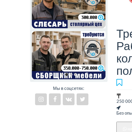
Тр
Ра
ко
по
Мы в соцсетях:
250 000
Без оп
н