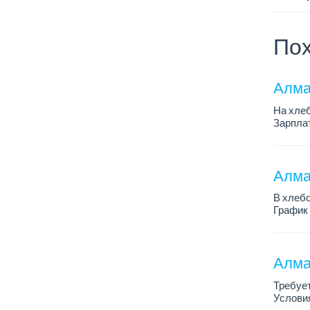
Пох
Алма
На хлеб
Зарплат
График 
Требован
Алмат
В хлебо
График 
Зарплат
Обязанн
У...
Алма
Требует
Условия
График 