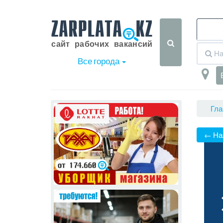
Все города
Гла
← На