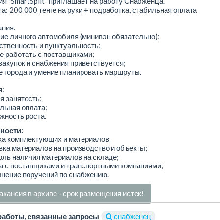
я "SmartSplit" приглашает на работу Снабженца.
а: 200 000 тенге на руки + подработка, стабильная оплата
ания:
ие личного автомобиля (минивэн обязательно);
ственность и пунктуальность;
е работать с поставщиками;
закупок и снабжения приветствуется;
е города и умение планировать маршруты.
я:
я занятость;
льная оплата;
жность роста.
ности:
ка комплектующих и материалов;
вка материалов на производство и объекты;
оль наличия материалов на складе;
а с поставщиками и транспортными компаниями;
нение поручений по снабжению.
акансия в архиве - срок размещения истек!
работы, связанные запросы
снабженец