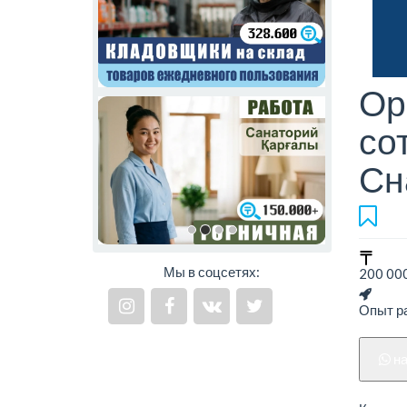
Ор
со
Сн
Мы в соцсетях:
200 000
Опыт ра
н