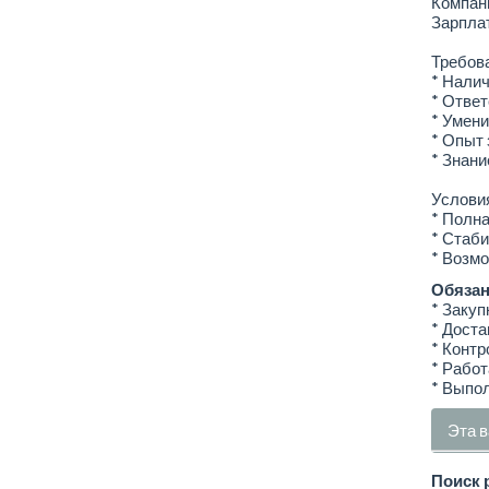
Компани
Зарплат
Требов
* Налич
* Ответ
* Умени
* Опыт 
* Знани
Услови
* Полна
* Стаби
* Возмо
Обязан
* Закуп
* Доста
* Контр
* Работ
* Выпол
Эта в
Поиск 