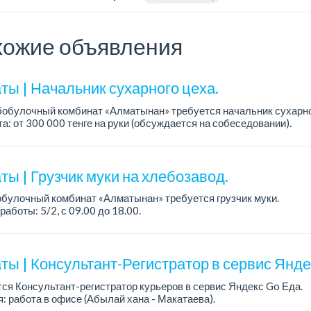
ожие объявления
ты | Начальник сухарного цеха.
обулочный комбинат «Алматынан» требуется начальник сухарно
а: от 300 000 тенге на руки (обсуждается на собеседовании).
работы: 5/2.
ия: оп...
ы | Грузчик муки на хлебозавод.
булочный комбинат «Алматынан» требуется грузчик муки.
работы: 5/2, с 09.00 до 18.00.
а: до 200 000 тенге в месяц.
ости: погрузка и выгрузка муки.
ты | Консультант-Регистратор в сервис Янд
ся Консультант-регистратор курьеров в сервис Яндекс Go Еда.
: работа в офисе (Абылай хана - Макатаева).
работы: 5/2, пятидневка, с 9 до 18 час.