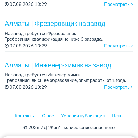
труда при выполнении работ на металлорежущем
07.08.2026 13:29
Посмотреть >
оборудовании....
Алматы | Фрезеровщик на завод
На завод требуется Фрезеровщик
Требования: квалификация не ниже 3 разряда.
График работы: 5/2, пятидневка.
07.08.2026 13:29
Посмотреть >
Зарплата на собеседовании....
Алматы | Инженер-химик на завод
На завод требуется Инженер-химик.
Требования: высшее образование, опыт работы от 1 года.
График работы: 5/2, пятидневка.
07.08.2026 13:29
Посмотреть >
Зарплата на собеседовании....
Контакты
О нас
Условия публикации
Цены
© 2026 ИД "Жан" - копирование запрещено