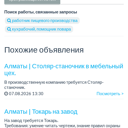
Поиск работы, связанные запросы
работник пищевого производства
кухрабочий, помощник повара
Похожие объявления
Алматы | Столяр-станочник в мебельный
цех.
В производственную компанию требуется Столяр-
станочник.
График работы: 5/2, с 08.00 до 18.00.
07.08.2026 13:30
Посмотреть >
Зарплата: от 350 000 до 750 000 тенге в месяц.
Требования: опыт работы в производ...
Алматы | Токарь на завод
На завод требуется Токарь.
Требования: умение читать чертежи, знание правил охраны