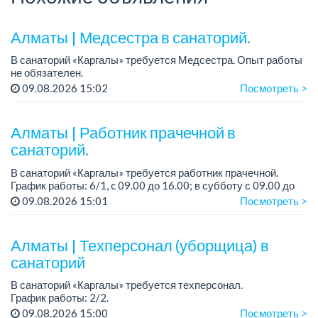
Алматы | Медсестра в санаторий.
В санаторий «Каргалы» требуется Медсестра. Опыт работы
не обязателен.
Зарплата: 150 000 тенге + соцпакет.
09.08.2026 15:02
Посмотреть >
График работы: 6/1, с 09.00 до 16.00, в субботу с 09:00 до
12:00.
Алматы | Работник прачечной в
Все...
санаторий.
В санаторий «Каргалы» требуется работник прачечной.
График работы: 6/1, c 09.00 до 16.00; в субботу с 09.00 до
12.00.
09.08.2026 15:01
Посмотреть >
Зарплата: 150 000 тенге на руки + соцпакет.
...
Алматы | Техперсонал (уборщица) в
санаторий
В санаторий «Каргалы» требуется техперсонал.
График работы: 2/2.
Зарплата: 120 000 тенге на руки + соцпакет.
09.08.2026 15:00
Посмотреть >