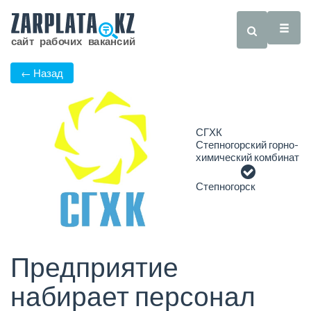
← Назад
СГХК
Степногорский горно-
химический комбинат
Степногорск
Предприятие
набирает персонал