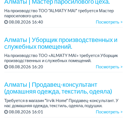
Алматы | Мастер паросилового цеха.
На производство TOO "ALMATY MAI" требуется Мастер
паросилового цеха.
Зарплата: до 393 000 тенге в месяц.
08.08.2026 16:40
Посмотреть >
График работы: 5/2, с с 08.00 до 17.00.
Требования: среднее специальн...
Алматы | Уборщик производственных и
служебных помещений.
На производство TOO «ALMATY MAI» требуется Уборщик
производственных и служебных помещений.
Зарплата: от 219 000 тенге на руки.
08.08.2026 16:20
Посмотреть >
График работы: 5/2, с 08.00 до 17.00.
Требования: средн...
Алматы | Продавец-консультант
(домашняя одежда, текстиль, одеяла)
Требуется в магазин "Irvik Home" Продавец-консультант. У
нас домашняя одежда, текстиль, одеяла, подушки.
График работы: 4/2, с 10:00 до 20:00.
08.08.2026 16:01
Посмотреть >
Зарплата: от 400 000 тенге и выше.
Тре...