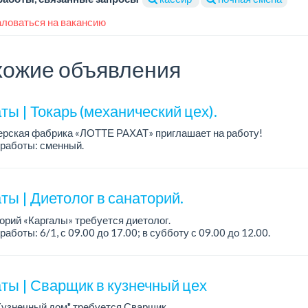
ловаться на вакансию
ожие объявления
ы | Токарь (механический цех).
ерская фабрика «ЛОТТЕ РАХАТ» приглашает на работу!
работы: сменный.
а: от 293 906 до 390 328 тенге.
: стабильная зарплата (указана с вычетом налогов), пред...
ы | Диетолог в санаторий.
орий «Каргалы» требуется диетолог.
работы: 6/1, с 09.00 до 17.00; в субботу с 09.00 до 12.00.
а: 150 000 тенге на руки + соцпакет.
ты | Сварщик в кузнечный цех
Кузнечный дом" требуется Сварщик.