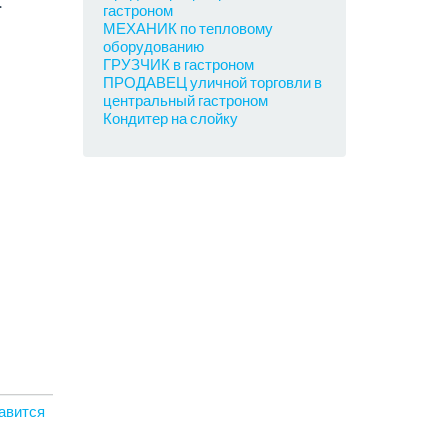
.
гастроном
МЕХАНИК по тепловому
оборудованию
ГРУЗЧИК в гастроном
ПРОДАВЕЦ уличной торговли в
центральный гастроном
Кондитер на слойку
авится