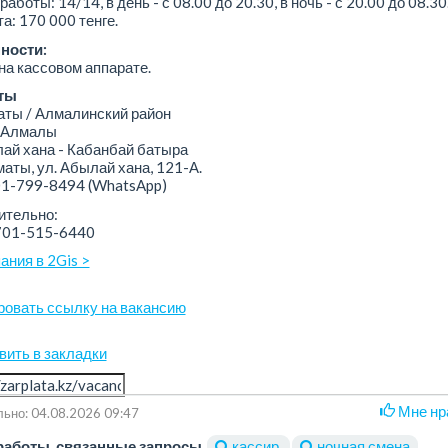
работы: 14/14, в день - с 08.00 до 20.30, в ночь - с 20.00 до 08.30
а: 170 000 тенге.
ности:
на кассовом аппарате.
ты
ы / Алмалинский район
 Алмалы
й хана - Кабанбай батыра
аты, ул. Абылай хана, 121-А.
01-799-8494
(WhatsApp)
ительно:
-701-515-6440
ания в 2Gis >
ровать ссылку на вакансию
вить в закладки
Мне нр
ьно: 04.08.2026 09:47
работы, связанные запросы
кассир
ночная смена