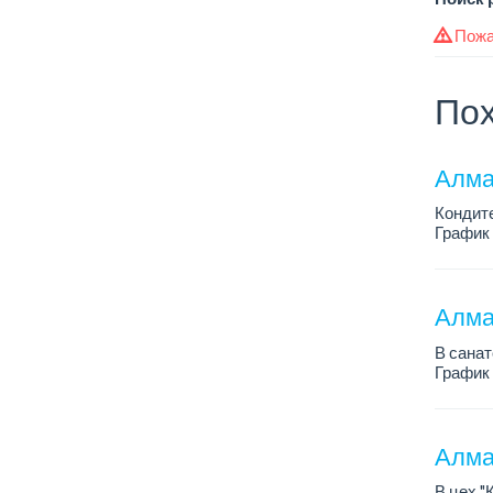
Пожа
Пох
Алмат
Кондит
График 
Зарплат
Условия
Алмат
В санат
График 
Зарплат
...
Алма
В цех "