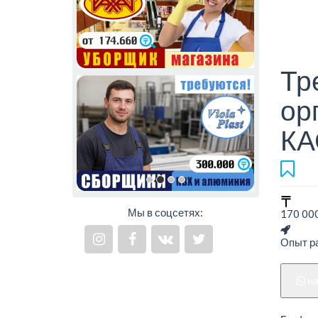
Тр
ор
КА
Мы в соцсетях:
170 000
Опыт ра
н