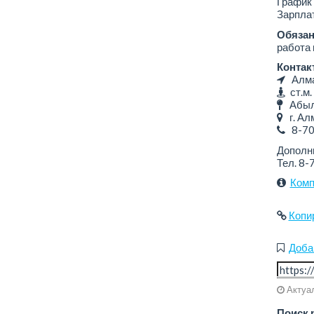
График 
Зарплат
Обязан
работа 
Контак
Алмат
ст.м.
Абыла
г. Алм
8-7
Дополн
Тел. 8
Комп
Копи
Доба
Актуал
Поиск 