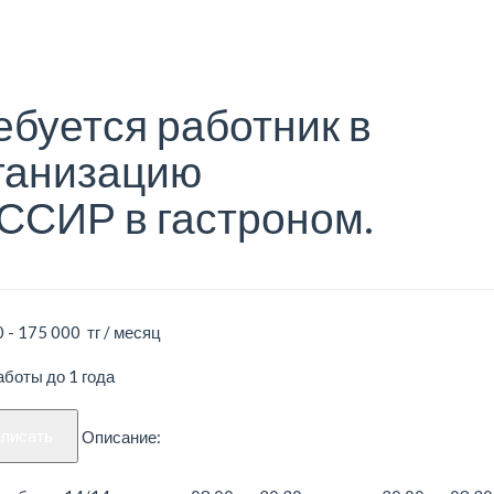
ебуется работник в
ганизацию
ССИР в гастроном.
 - 175 000 тг / месяц
боты до 1 года
аписать
Описание: