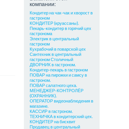
компании:
Кондитер на чак-чак и хворост в
гастроном
КОНДИТЕР (круассаны).
Пекарь-кондитер в горячий цех
гастронома
Электрик в центральный
гастроном
Кухрабочий в поварской цех
Сантехник в центральный
гастроном Столичный
ДВОРНИК в гастроном.
Кондитер-пекарь в гастроном
ПОВАР на пирожки и самсу в
гастроном.
ПОВАР салатного цеха.
МЕНЕДЖЕР-КОНТРОЛЁР
(ОХРАННИК).
ОПЕРАТОР видеонаблюдения в
магазине.
КАССИР в гастроном.
ТЕХНИЧКА в кондитерский цех.
КОНДИТЕР на бисквит
Продавец в центральный