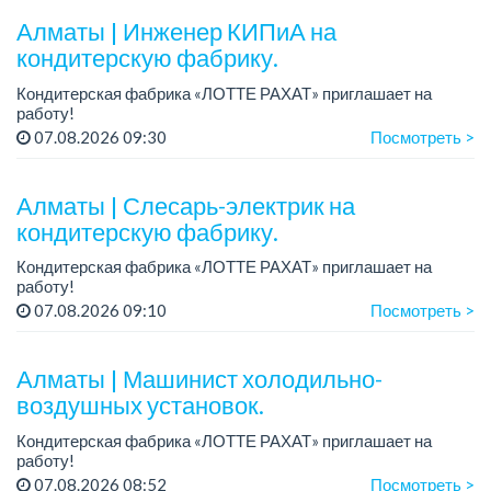
Алматы | Инженер КИПиА на
кондитерскую фабрику.
Кондитерская фабрика «ЛОТТЕ РАХАТ» приглашает на
работу!
Зарплата: от 287 000 до 405 000 тенге.
07.08.2026 09:30
Посмотреть >
График работы: 5/2, с 8.00 до 17.00.
Условия: стабильная зарплата (указана с вычетом н...
Алматы | Слесарь-электрик на
кондитерскую фабрику.
Кондитерская фабрика «ЛОТТЕ РАХАТ» приглашает на
работу!
График работы: сменный.
07.08.2026 09:10
Посмотреть >
Зарплата: от 359 062 тенге.
Условия: стабильная зарплата (указана с вычетом налогов),
предоставляется...
Алматы | Машинист холодильно-
воздушных установок.
Кондитерская фабрика «ЛОТТЕ РАХАТ» приглашает на
работу!
Зарплата: от 293 099 до 390 328 тенге.
07.08.2026 08:52
Посмотреть >