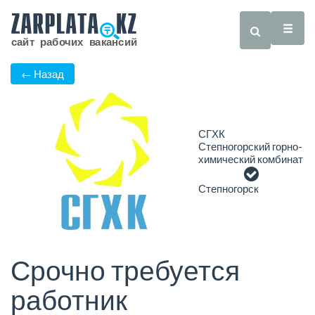
← Назад
СГХК
Степногорский горно-
химический комбинат
Степногорск
Срочно требуется
работник