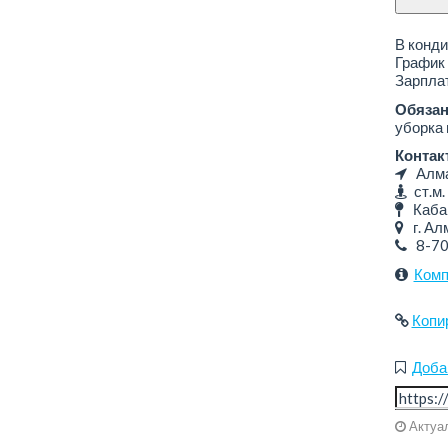
В конди
График 
Зарплат
Обязан
уборка
Контак
Алмат
ст.м.
Кабан
г. Алм
8-7
Комп
Копи
Доба
Актуал