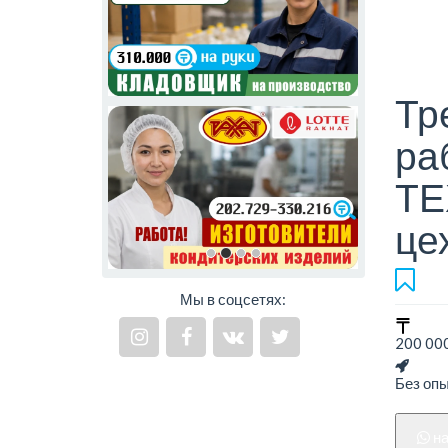
Тр
ра
ТЕ
це
Мы в соцсетях:
200 000
Без оп
н