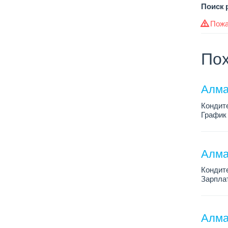
Поиск 
Пожа
Пох
Алма
Кондит
График 
Зарплат
Условия
Алма
Кондит
Зарплат
График 
Условия
Алма