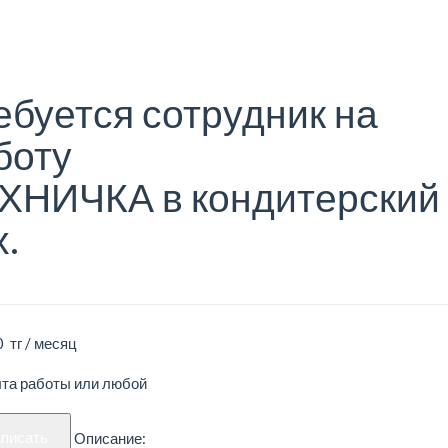
ебуется сотрудник на
боту
ХНИЧКА в кондитерский
х.
 тг / месяц
ыта работы или любой
аписать
Описание: