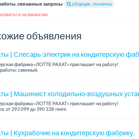
работы, связанные запросы
уборщик, техничка
ловаться на вакансию
ожие объявления
ты | Слесарь-электрик на кондитерскую фаб
ерская фабрика «ЛОТТЕ РАХАТ» приглашает на работу!
работы: сменный.
а: от 359 062 тенге.
: стабильная зарплата (указана с вычетом налогов), предоставляе
ты | Машинист холодильно-воздушных уста
ерская фабрика «ЛОТТЕ РАХАТ» приглашает на работу!
а: от 293 099 до 390 328 тенге.
работы: сменный.
: стабильная зарплата (указана с вычетом налогов), пре...
ты | Кухрабочие на кондитерскую фабрику.