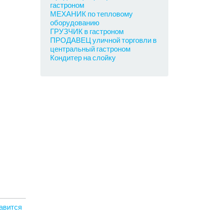
гастроном
МЕХАНИК по тепловому
оборудованию
ГРУЗЧИК в гастроном
ПРОДАВЕЦ уличной торговли в
центральный гастроном
Кондитер на слойку
авится