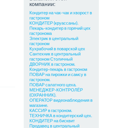
компании:
Кондитер на чак-чак и хворост в
гастроном
КОНДИТЕР (круассаны).
Пекарь-кондитер в горячий цех
гастронома
Электрик в центральный
гастроном
Кухрабочий в поварской цех
Сантехник в центральный
гастроном Столичный
ДВОРНИК в гастроном.
Кондитер-пекарь в гастроном
ПОВАР на пирожки и самсу в
гастроном.
ПОВАР салатного цеха.
МЕНЕДЖЕР-КОНТРОЛЁР
(ОХРАННИК).
ОПЕРАТОР видеонаблюдения в
магазине.
КАССИР в гастроном.
ТЕХНИЧКА в кондитерский цех.
КОНДИТЕР на бисквит
Продавец в центральный