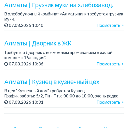
Алматы | Грузчик муки на хлебозавод.
В хлебобулочный комбинат «Алматынан» требуется грузчик
муки.
График работы: 5/2, с 09.00 до 18.00.
07.08.2026 10:40
Посмотреть >
Зарплата: до 200 000 тенге в месяц.
Обязанности: погрузка и выгрузка муки.
У...
Алматы | Дворник в ЖК
Требуется Дворник с возможным проживанием в жилой
комплекс "Рапсодия".
График работы: 6/1, пн-пт.: 08:00 - 16:00; сб.: 08:00 - 12:00.
07.08.2026 10:36
Посмотреть >
Зарплата: 170 000 тенге на руки, 1 раз в месяц.
...
Алматы | Кузнец в кузнечный цех
В цех "Кузнечный дом" требуется Кузнец.
График работы: 5/2, Пн - Пт, с 08:00 до 18:00, очень редко
суббота.
07.08.2026 10:31
Посмотреть >
Зарплата: 300 000 - 500 000 тенге, сдельная.
Требования:
- о...