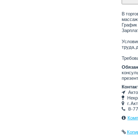
В торго
массаж
График 
Зарплат
Условия
труда, 
Требова
Обязан
консуль
презен
Контак
Акто
Некра
г. Акт
8-7
Комп
Копи