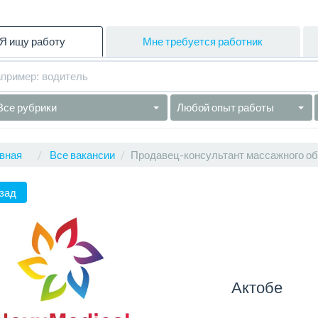
Я ищу работу
Мне требуется работник
Все рубрики
Любой опыт работы
вная
Все вакансии
Продавец-консультант массажного о
зад
Актобе