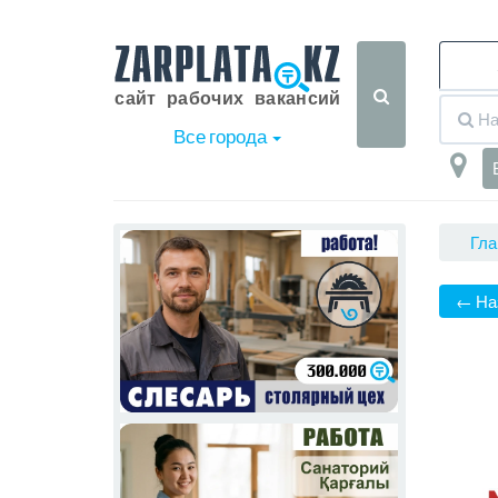
Все города
Гла
← На