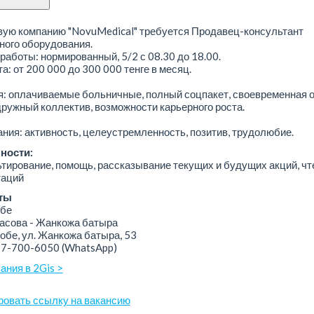
вую компанию "NovuMedical" требуется Продавец-консультант
ного оборудования.
работы: нормированный, 5/2 с 08.30 до 18.00.
а: от 200 000 до 300 000 тенге в месяц.
: оплачиваемые больничные, полный соцпакет, своевременная 
дружный коллектив, возможности карьерного роста.
ния: активность, целеустремленность, позитив, трудолюбие.
ности:
тирование, помощь, рассказывание текущих и будущих акций, чт
таций
ты
бе
сова - Жанкожа батыра
обе, ул. Жанкожа батыра, 53
77-700-6050
(WhatsApp)
ания в 2Gis >
ровать ссылку на вакансию