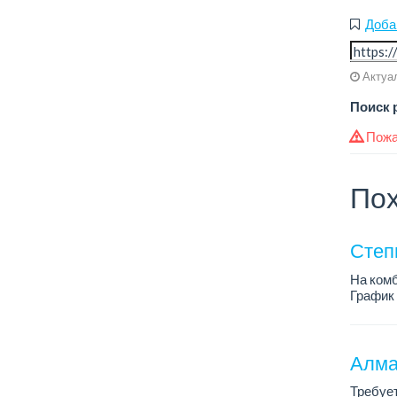
Доба
Актуал
Поиск 
Пожа
Пох
Степ
На комб
График 
Требов
- высше
Алма
Требует