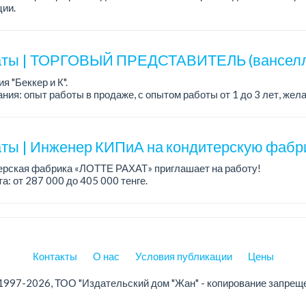
ии.
работы: сменный.
а: 360 000 - 390 000 тенге.
ты | ТОРГОВЫЙ ПРЕДСТАВИТЕЛЬ (ванселл
ания:
я "Беккер и К".
ния: опыт работы в продаже, с опытом работы от 1 до 3 лет, жел
ртом, с категорией В водительских прав.
тройство согласно ТК РК.
ты | Инженер КИПиА на кондитерскую фабри
ерская фабрика «ЛОТТЕ РАХАТ» приглашает на работу!
а: от 287 000 до 405 000 тенге.
работы: 5/2, с 8.00 до 17.00.
: стабильная зарплата (указана с вычетом н...
Контакты
О нас
Условия публикации
Цены
1997-2026, ТОО "Издательский дом "Жан" - копирование запрещ