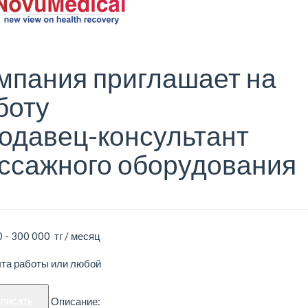
мпания приглашает на
боту
одавец-консультант
ссажного оборудования
 - 300 000 тг / месяц
ыта работы или любой
аписать
Описание: