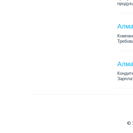
продукц
График 
Зарплат
Алма
Требов
Компани
Требова
транспо
Трудоус
...
Алма
Кондит
Зарплат
График 
Условия
© 