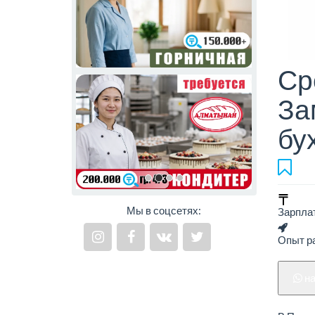
Ср
За
бу
Мы в соцсетях:
Зарпла
Опыт ра
н