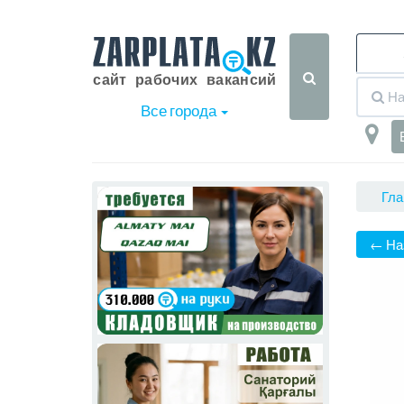
Все города
Гла
← На