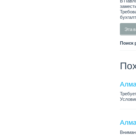
В Павл
замести
Требова
бухгалт
Эта в
Поиск 
Пох
Алма
Требует
Условия
График 
Требова
Алма
Внимани