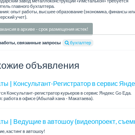
одарский завод металлоконструкций «Имсталькон» требуется
тель главного бухгалтера.
ния: опыт работы, высшее образование (экономика, финансы ил
ерский учет).
акансия в архиве - срок размещения истек!
работы, связанные запросы
бухгалтер
ожие объявления
ты | Консультант-Регистратор в сервис Янд
ся Консультант-регистратор курьеров в сервис Яндекс Go Еда.
: работа в офисе (Абылай хана - Макатаева).
работы: 5/2, пятидневка, с 9 до 18 час.
н...
ты | Ведущие в автошоу (видеопроект, съем
е, кастинг в автошоу!