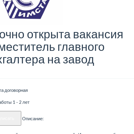
очно открыта вакансия
меститель главного
хгалтера на завод
та договорная
боты 1 - 2 лет
аписать
Описание: